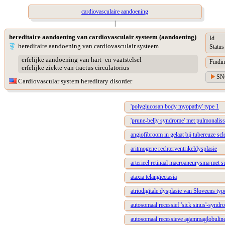
cardiovasculaire aandoening
|
hereditaire aandoening van cardiovasculair systeem (aandoening)
Id
hereditaire aandoening van cardiovasculair systeem
Status
erfelijke aandoening van hart- en vaatstelsel
Findin
erfelijke ziekte van tractus circulatorius
SN
Cardiovascular system hereditary disorder
'polyglucosan body myopathy' type 1
'prune-belly syndrome' met pulmonaliss
angiofibroom in gelaat bij tubereuze scl
aritmogene rechterventrikeldysplasie
arterieel retinaal macroaneurysma met 
ataxia telangiectasia
atriodigitale dysplasie van Sloveens typ
autosomaal recessief 'sick sinus'-synd
autosomaal recessieve agammaglobuline