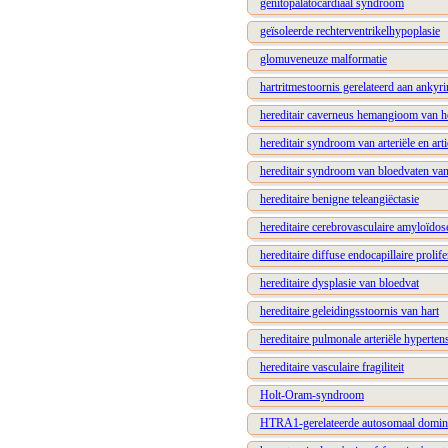
genitopalatocardiaal syndroom
geïsoleerde rechterventrikelhypoplasie
glomuveneuze malformatie
hartritmestoornis gerelateerd aan ankyr
hereditair caverneus hemangioom van h
hereditair syndroom van arteriële en arti
hereditair syndroom van bloedvaten va
hereditaire benigne teleangiëctasie
hereditaire cerebrovasculaire amyloïdos
hereditaire diffuse endocapillaire prolif
hereditaire dysplasie van bloedvat
hereditaire geleidingsstoornis van hart
hereditaire pulmonale arteriële hypert
hereditaire vasculaire fragiliteit
Holt-Oram-syndroom
HTRA1-gerelateerde autosomaal dominant