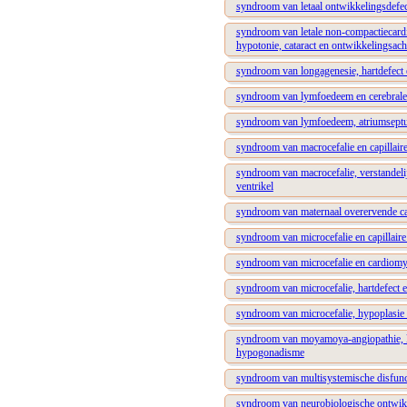
syndroom van letaal ontwikkelingsdefec
syndroom van letale non-compactiecardio
hypotonie, cataract en ontwikkelingsach
syndroom van longagenesie, hartdefect e
syndroom van lymfoedeem en cerebrale 
syndroom van lymfoedeem, atriumseptum
syndroom van macrocefalie en capillair
syndroom van macrocefalie, verstandeli
ventrikel
syndroom van maternaal overervende ca
syndroom van microcefalie en capillaire
syndroom van microcefalie en cardiomy
syndroom van microcefalie, hartdefect 
syndroom van microcefalie, hypoplasie 
syndroom van moyamoya-angiopathie, kl
hypogonadisme
syndroom van multisystemische disfunct
syndroom van neurobiologische ontwikke