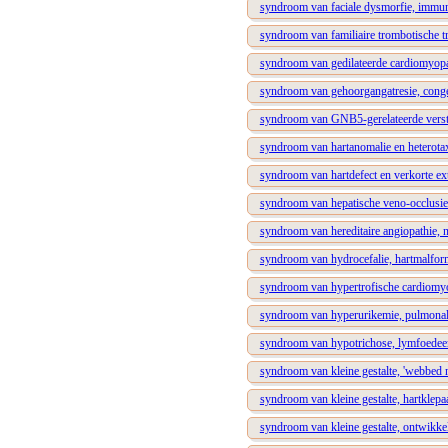
syndroom van faciale dysmorfie, immunod
syndroom van familiaire trombotische 
syndroom van gedilateerde cardiomyop
syndroom van gehoorgangatresie, congen
syndroom van GNB5-gerelateerde versta
syndroom van hartanomalie en heterota
syndroom van hartdefect en verkorte ext
syndroom van hepatische veno-occlusie
syndroom van hereditaire angiopathie, 
syndroom van hydrocefalie, hartmalform
syndroom van hypertrofische cardiomyop
syndroom van hyperurikemie, pulmonale 
syndroom van hypotrichose, lymfoedeem,
syndroom van kleine gestalte, 'webbed n
syndroom van kleine gestalte, hartkle
syndroom van kleine gestalte, ontwikkel