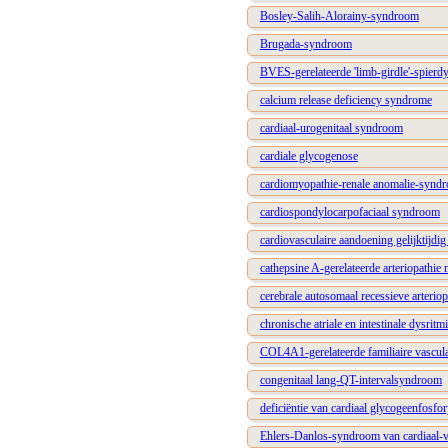
Bosley-Salih-Alorainy-syndroom
Brugada-syndroom
BVES-gerelateerde 'limb-girdle'-spierdy
calcium release deficiency syndrome
cardiaal-urogenitaal syndroom
cardiale glycogenose
cardiomyopathie-renale anomalie-synd
cardiospondylocarpofaciaal syndroom
cardiovasculaire aandoening gelijktijd
cathepsine A-gerelateerde arteriopathie 
cerebrale autosomaal recessieve arteriop
chronische atriale en intestinale dysritm
COL4A1-gerelateerde familiaire vascula
congenitaal lang-QT-intervalsyndroom
deficiëntie van cardiaal glycogeenfosfo
Ehlers-Danlos-syndroom van cardiaal-va