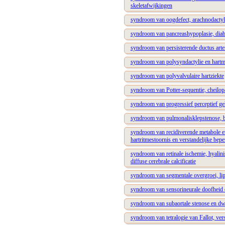
skeletafwijkingen
syndroom van oogdefect, arachnodactyli
syndroom van pancreashypoplasie, diabe
syndroom van persisterende ductus arte
syndroom van polysyndactylie en hartm
syndroom van polyvalvulaire hartziekte
syndroom van Potter-sequentie, cheilopa
syndroom van progressief perceptief ge
syndroom van pulmonalisklepstenose, br
syndroom van recidiverende metabole e
hartritmestoornis en verstandelijke bep
syndroom van retinale ischemie, hyalinis
diffuse cerebrale calcificatie
syndroom van segmentale overgroei, lip
syndroom van sensorineurale doofheid 
syndroom van subaortale stenose en dw
syndroom van tetralogie van Fallot, ver