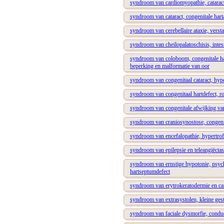
syndroom van cardiomyopathie, catara
syndroom van cataract, congenitale hart
syndroom van cerebellaire ataxie, verst
syndroom van cheilopalatoschisis, intest
syndroom van coloboom, congenitale har
beperking en malformatie van oor
syndroom van congenitaal cataract, hyp
syndroom van congenitaal hartdefect, r
syndroom van congenitale afwijking van
syndroom van craniosynostose, congenit
syndroom van encefalopathie, hypertrof
syndroom van epilepsie en teleangiëctas
syndroom van ernstige hypotonie, psyc
hartseptumdefect
syndroom van erytrokeratodermie en c
syndroom van extrasystolen, kleine gest
syndroom van faciale dysmorfie, conduct