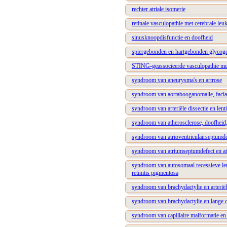
rechter atriale isomerie
retinale vasculopathie met cerebrale leu
sinusknoopdisfunctie en doofheid
spiergebonden en hartgebonden glycoge
STING-geassocieerde vasculopathie met
syndroom van aneurysma's en artrose
syndroom van aortabooganomalie, facial
syndroom van arteriële dissectie en lent
syndroom van atherosclerose, doofheid, 
syndroom van atrioventriculairseptumdef
syndroom van atriumseptumdefect en atr
syndroom van autosomaal recessieve leu
retinitis pigmentosa
syndroom van brachydactylie en arteriël
syndroom van brachydactylie en lange d
syndroom van capillaire malformatie en