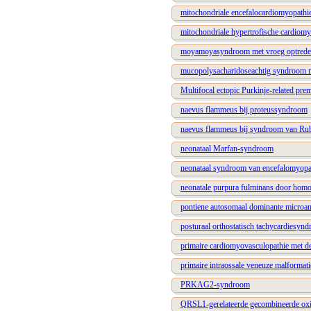
mitochondriale encefalocardiomyopathi
mitochondriale hypertrofische cardiomy
moyamoyasyndroom met vroeg optreden
mucopolysacharidoseachtig syndroom me
Multifocal ectopic Purkinje-related prem
naevus flammeus bij proteussyndroom
naevus flammeus bij syndroom van Rub
neonataal Marfan-syndroom
neonataal syndroom van encefalomyopath
neonatale purpura fulminans door homoz
pontiene autosomaal dominante microan
posturaal orthostatisch tachycardiesynd
primaire cardiomyovasculopathie met dep
primaire intraossale veneuze malformati
PRKAG2-syndroom
QRSL1-gerelateerde gecombineerde oxida