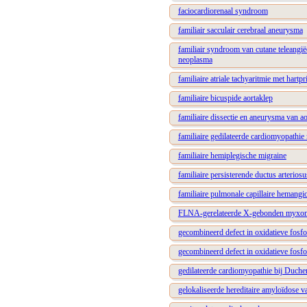
faciocardiorenaal syndroom
familiair sacculair cerebraal aneurysma
familiair syndroom van cutane teleangië
neoplasma
familiaire atriale tachyaritmie met hart
familiaire bicuspide aortaklep
familiaire dissectie en aneurysma van ao
familiaire gedilateerde cardiomyopathi
familiaire hemiplegische migraine
familiaire persisterende ductus arteriosu
familiaire pulmonale capillaire hemang
FLNA-gerelateerde X-gebonden myxoma
gecombineerd defect in oxidatieve fosfo
gecombineerd defect in oxidatieve fosfo
gedilateerde cardiomyopathie bij Duche
gelokaliseerde hereditaire amyloïdose v