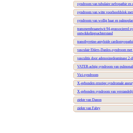
syndroom van tubulaire nefropathie en
syndroom van witte voorhoofdslok me
syndroom van wollig haar en palmoplant
transmembraaneiwit 94-geassocieerd syn
ontwikkelingsachterstand
transthyretine-amyloïde cardiomyopathi
vasculair Ehlers-Danlos-syndroom met
vasculitis door adenosinedeaminase 2-de
VATER-achtig syndroom van pulmonale h
Vici-syndroom
X-gebonden ernstige syndromale aneurys
X-gebonden syndroom van verstandelijke
ziekte van Danon
ziekte van Fabry