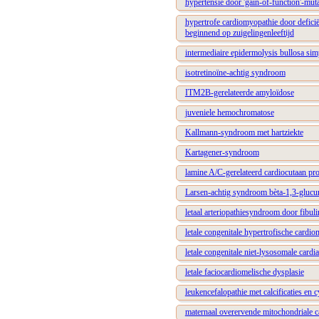
hypertensie door 'gain-of-function'-muta
hypertrofe cardiomyopathie door defici
beginnend op zuigelingenleeftijd
intermediaire epidermolysis bullosa si
isotretinoïne-achtig syndroom
ITM2B-gerelateerde amyloïdose
juveniele hemochromatose
Kallmann-syndroom met hartziekte
Kartagener-syndroom
lamine A/C-gerelateerd cardiocutaan p
Larsen-achtig syndroom bèta-1,3-glucur
letaal arteriopathiesyndroom door fibuli
letale congenitale hypertrofische cardi
letale congenitale niet-lysosomale cardi
letale faciocardiomelische dysplasie
leukencefalopathie met calcificaties en c
maternaal overervende mitochondriale 