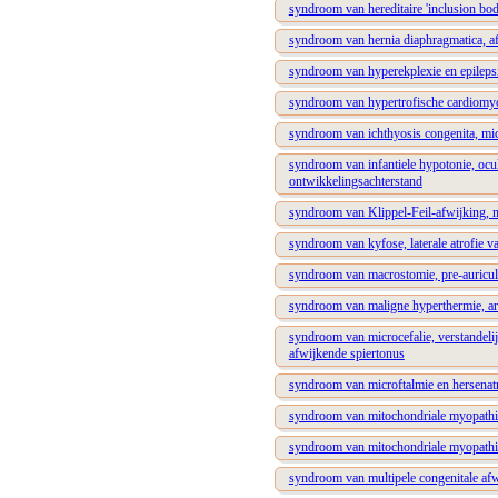
syndroom van hereditaire 'inclusion bod
syndroom van hernia diaphragmatica, afw
syndroom van hyperekplexie en epileps
syndroom van hypertrofische cardiomyop
syndroom van ichthyosis congenita, micr
syndroom van infantiele hypotonie, ocu
ontwikkelingsachterstand
syndroom van Klippel-Feil-afwijking, m
syndroom van kyfose, laterale atrofie v
syndroom van macrostomie, pre-auricula
syndroom van maligne hyperthermie, art
syndroom van microcefalie, verstandelij
afwijkende spiertonus
syndroom van microftalmie en hersenatr
syndroom van mitochondriale myopathie
syndroom van mitochondriale myopathie,
syndroom van multipele congenitale afw