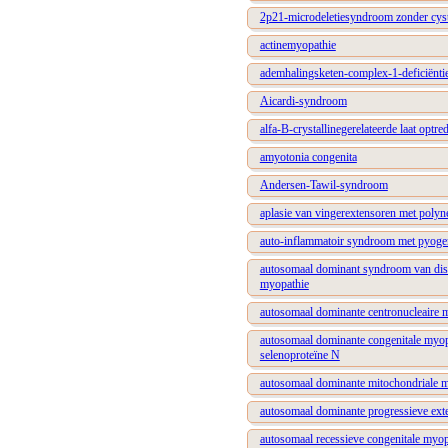
2p21-microdeletiesyndroom zonder cyst
actinemyopathie
ademhalingsketen-complex-1-deficiënti
Aicardi-syndroom
alfa-B-crystallinegerelateerde laat optr
amyotonia congenita
Andersen-Tawil-syndroom
aplasie van vingerextensoren met polyn
auto-inflammatoir syndroom met pyogene 
autosomaal dominant syndroom van dista
myopathie
autosomaal dominante centronucleaire 
autosomaal dominante congenitale myopa
selenoproteïne N
autosomaal dominante mitochondriale m
autosomaal dominante progressieve exte
autosomaal recessieve congenitale myop