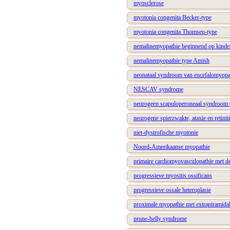
myosclerose
myotonia congenita Becker-type
myotonia congenita Thomsen-type
nemalinemyopathie beginnend op kinder
nemalinemyopathie type Amish
neonataal syndroom van encefalomyopath
NESCAV syndrome
neurogeen scapuloperoneaal syndroom 
neurogene spierzwakte, ataxie en retini
niet-dystrofische myotonie
Noord-Amerikaanse myopathie
primaire cardiomyovasculopathie met dep
progressieve myositis ossificans
progressieve ossale heteroplasie
proximale myopathie met extrapiramid
prune-belly syndrome