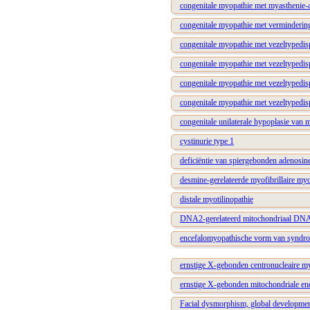
congenitale myopathie met myasthenie-
congenitale myopathie met vermindering
congenitale myopathie met vezeltypedisp
congenitale myopathie met vezeltypedis
congenitale myopathie met vezeltypedis
congenitale myopathie met vezeltypedi
congenitale unilaterale hypoplasie van 
cystinurie type 1
deficiëntie van spiergebonden adenosi
desmine-gerelateerde myofibrillaire my
distale myotilinopathie
DNA2-gerelateerd mitochondriaal DNA
encefalomyopathische vorm van syndroo
ernstige X-gebonden centronucleaire m
ernstige X-gebonden mitochondriale en
Facial dysmorphism, global developmen