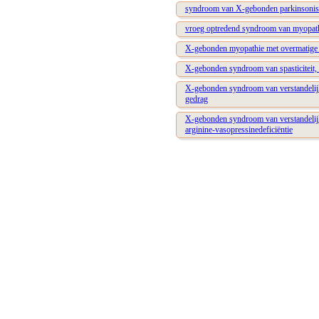
syndroom van X-gebonden parkinsonisme
vroeg optredend syndroom van myopathie,
X-gebonden myopathie met overmatige 
X-gebonden syndroom van spasticiteit, v
X-gebonden syndroom van verstandelijke
gedrag
X-gebonden syndroom van verstandelijke 
arginine-vasopressinedeficiëntie