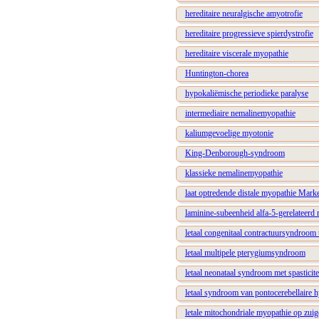
hereditaire neuralgische amyotrofie
hereditaire progressieve spierdystrofie
hereditaire viscerale myopathie
Huntington-chorea
hypokaliëmische periodieke paralyse
intermediaire nemalinemyopathie
kaliumgevoelige myotonie
King-Denborough-syndroom
klassieke nemalinemyopathie
laat optredende distale myopathie Mark
laminine-subeenheid alfa-5-gerelateerd
letaal congenitaal contractuursyndroom 
letaal multipele pterygiumsyndroom
letaal neonataal syndroom met spasticite
letaal syndroom van pontocerebellaire hy
letale mitochondriale myopathie op zuige