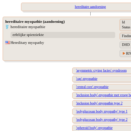
hereditaire aandoening
|
hereditaire myopathie (aandoening)
Id
hereditaire myopathie
Status
erfelijke spierziekte
Findin
Hereditary myopathy
DHD Di
RIV
'asymmetric crying facies'-syndroom
'cap'-myopathie
'central core'-myopathie
'inclusion body'-myopathie met vroeg b
'inclusion body'-myopathie type 2
'polyglucosan body myopathy' type 1
'polyglucosan body myopathy' type 2
'spheroid body'-myopathie