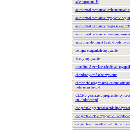
selenoproteïne N
autosomaal recessieve letale neonatale
autosomaal recessieve myopathie beginn
autosomaal recessieve progressieve ext
autosomaal recessieve tweedemotorneuro
autosomal dominant hyaline body myop
benigne congenitale myopathie
Brody-myopathie
caveoline-3-gerelateerde distale myopat
chondrodystrofische myotonie
chronische progressieve externe oftalm
volwassen leeftijd
CLCN6-gerelateerd progressief syndroo
op kinderleeftijd
congenitale gegeneraliseerde lipodystro
congenitale letale myopathie Compton-
congenitale myopathie met interne nucle