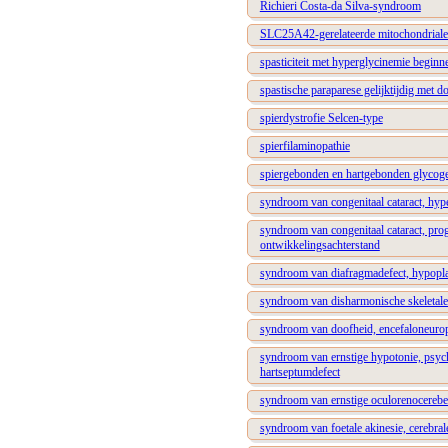
Richieri Costa-da Silva-syndroom
SLC25A42-gerelateerde mitochondriale
spasticiteit met hyperglycinemie beginne
spastische paraparese gelijktijdig met d
spierdystrofie Selcen-type
spierfilaminopathie
spiergebonden en hartgebonden glycoge
syndroom van congenitaal cataract, hyp
syndroom van congenitaal cataract, prog
ontwikkelingsachterstand
syndroom van diafragmadefect, hypopla
syndroom van disharmonische skeletale 
syndroom van doofheid, encefaloneuropat
syndroom van ernstige hypotonie, psyc
hartseptumdefect
syndroom van ernstige oculorenocerebel
syndroom van foetale akinesie, cerebral