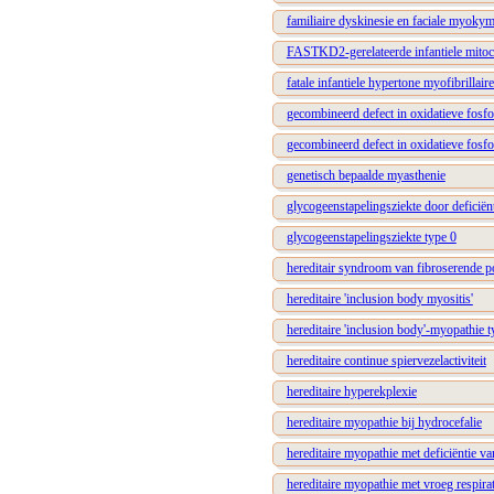
familiaire dyskinesie en faciale myokym
FASTKD2-gerelateerde infantiele mitoc
fatale infantiele hypertone myofibrillai
gecombineerd defect in oxidatieve fosfo
gecombineerd defect in oxidatieve fosfo
genetisch bepaalde myasthenie
glycogeenstapelingsziekte door deficiën
glycogeenstapelingsziekte type 0
hereditair syndroom van fibroserende p
hereditaire 'inclusion body myositis'
hereditaire 'inclusion body'-myopathie t
hereditaire continue spiervezelactiviteit
hereditaire hyperekplexie
hereditaire myopathie bij hydrocefalie
hereditaire myopathie met deficiëntie v
hereditaire myopathie met vroeg respirat