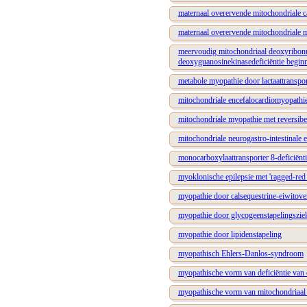
maternaal overervende mitochondriale 
maternaal overervende mitochondriale 
meervoudig mitochondriaal deoxyribon
deoxyguanosinekinasedeficiëntie beginn
metabole myopathie door lactaattranspor
mitochondriale encefalocardiomyopathi
mitochondriale myopathie met reversibe
mitochondriale neurogastro-intestinale
monocarboxylaattransporter 8-deficiënti
myoklonische epilepsie met 'ragged-red 
myopathie door calsequestrine-eiwitov
myopathie door glycogeenstapelingszie
myopathie door lipidenstapeling
myopathisch Ehlers-Danlos-syndroom
myopathische vorm van deficiëntie van c
myopathische vorm van mitochondriaa