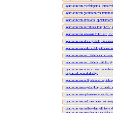
syndroom van encefalopathie, intracerebr
syndroom van gecombineerde immunodefi
syndroom van hypotonie, spraakstoornis
syndroom van interstitiële longfibrose,
syndroom van keratosis follicularis, dwe
syndroom van kleine gestalte, opticusat
syndroom van leukencefalopathie met m
syndroom van microftalmie en hersenatr
syndroom van microftalmie, retinitis pi
syndroom van motorische en cognitieve 
beginnend op kinderleeftijd
syndroom van multipele sclerose, ichthyo
syndroom van oogafwijking, axonale ne
syndroom van opticusatrofie, ataxie, pe
syndroom van parkinsonisme met vroege 
syndroom van perifere demyeliniserende
syndroom van Waardenburg en ziekte v