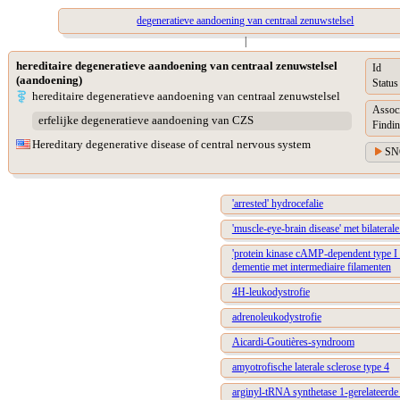
degeneratieve aandoening van centraal zenuwstelsel
|
hereditaire degeneratieve aandoening van centraal zenuwstelsel
Id
(aandoening)
Status
hereditaire degeneratieve aandoening van centraal zenuwstelsel
Assoc
erfelijke degeneratieve aandoening van CZS
Findin
Hereditary degenerative disease of central nervous system
SN
'arrested' hydrocefalie
'muscle-eye-brain disease' met bilateral
'protein kinase cAMP-dependent type I r
dementie met intermediaire filamenten
4H-leukodystrofie
adrenoleukodystrofie
Aicardi-Goutières-syndroom
amyotrofische laterale sclerose type 4
arginyl-tRNA synthetase 1-gerelateerde