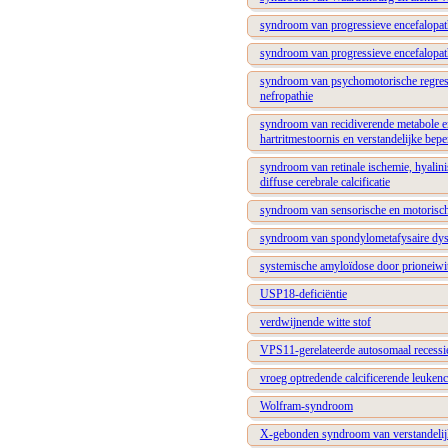
syndroom van progressieve encefalopath
syndroom van progressieve encefalopath
syndroom van psychomotorische regress
nefropathie
syndroom van recidiverende metabole e
hartritmestoornis en verstandelijke bep
syndroom van retinale ischemie, hyalinis
diffuse cerebrale calcificatie
syndroom van sensorische en motorisch
syndroom van spondylometafysaire dysp
systemische amyloïdose door prioneiwi
USP18-deficiëntie
verdwijnende witte stof
VPS11-gerelateerde autosomaal recessi
vroeg optredende calcificerende leukenc
Wolfram-syndroom
X-gebonden syndroom van verstandelijke