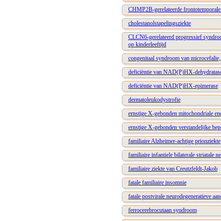
CHMP2B-gerelateerde frontotemporale
cholestanolstapelingsziekte
CLCN6-gerelateerd progressief syndroo
op kinderleeftijd
congenitaal syndroom van microcefalie, 
deficiëntie van NAD(P)HX-dehydratas
deficiëntie van NAD(P)HX-epimerase
dermatoleukodystrofie
ernstige X-gebonden mitochondriale en
ernstige X-gebonden verstandelijke be
familiaire Alzheimer-achtige prionziekte
familiaire infantiele bilaterale striatale n
familiaire ziekte van Creutzfeldt-Jakob
fatale familiaire insomnie
fatale postvirale neurodegeneratieve aa
ferrocerebrocutaan syndroom