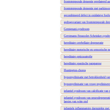
frontotemporale dementie gerelateerd a
frontotemporale dementie met parkinso
gecombineerd defect in oxidatieve fosfo
gedragsvariant van frontotemporale dem
Gemignani-syndroom
Gerstmann-Straussler-Scheinker-synd
hereditaire cerebellaire degeneratie
hereditaire motorische en sensorische n
hereditaire opticusatrofie
hereditaire spastische paraparese
Huntington-chorea
hypomyelinisatie met betrokkenheid van
hypomyelinisatie van vroeg myelinisere
infantiel syndroom van calcificatie van
infantiel syndroom van neurodegeneratie,
laesies van witte stof
infantiele inflammatoire darmziekte me