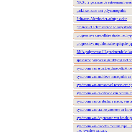
NKX6-2-gerelateerde autosomaal recess
parkinsonisme met polyneuropathie
Pelizaeus-Merzbacher-achtige ziekte
progressief scleroserende poliodystrofi
progressieve cerebellaire ataxie met h
progressieve myoklonische epilepsie ty
RNA-polymerase III-gerelateerde leuko
spastische paraparese gelijktijdig met d
syndroom van aspartoacylasedeficiëntie
syndroom van auditieve neuropathie en 
syndroom van autosomaal recessieve spas
syndroom van calcificatie van centraal 
syndroom van cerebellaire ataxie, verst
syndroom van craniosynostose en intracr
syndroom van degeneratie van basale ga
syndroom van diabetes mellitus type 1 m
met juveniele aanvang