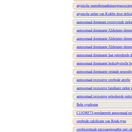
atypische pantothenaatkinasegeassociee
atypische ziekte van Krabbe door defici
autosomaal dominant overervende ziekte
autosomaal dominante Alzheimer-dement
autosomaal dominante Alzheimer-dement
autosomaal dominante Alzheimer-dement
autosomaal dominante laat optredende d
autosomaal dominante leukodystrofie be
autosomaal dominante striatale neurode
autosomaal recessieve cerebrale atrofie
autosomaal recessieve familiaire ziekte
autosomaal recessieve geïsoleerde optic
Behr syndrome
C11ORF73-gerelateerde autosomaal rec
cerebrale calcificatie van Rajab-type
cerebroretinale microangiopathie met cal