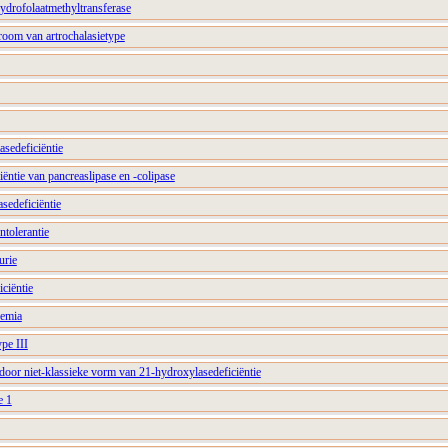
ahydrofolaatmethyltransferase
oom van artrochalasietype
asedeficiëntie
ëntie van pancreaslipase en -colipase
asedeficiëntie
intolerantie
urie
ciëntie
nemia
pe III
oor niet-klassieke vorm van 21-hydroxylasedeficiëntie
e 1