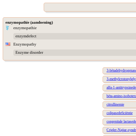
enzymopathie (aandoening)
enzymopathie
enzymdefect
Enzymopathy
Enzyme disorder
3-bètadehydrogenase
3-methylcrotonylgly
alfa-1-antitrypsinede
bèta-amino-isoboter
citrullinemie
colipasedeficiëntie
congenitale lactasede
Crigler-Najjar-syn