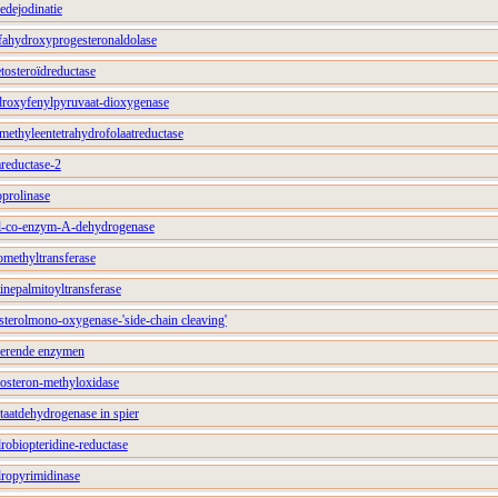
nedejodinatie
lfahydroxyprogesteronaldolase
etosteroïdreductase
ydroxyfenylpyruvaat-dioxygenase
-methyleentetrahydrofolaatreductase
areductase-2
oprolinase
tyl-co-enzym-A-dehydrogenase
omethyltransferase
tinepalmitoyltransferase
esterolmono-oxygenase-'side-chain cleaving'
ulerende enzymen
icosteron-methyloxidase
ctaatdehydrogenase in spier
drobiopteridine-reductase
dropyrimidinase