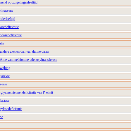
nend op zuigelingenleeftijd
volwassene
nderleeftijd
dasedeficiëntie
tidasedeficiëntie
tie
ij andere ziekten dan van dunne darm
iëntie van methionine-adenosyltransferase
wijking
sziekte
isease
glycinemie met deficiëntie van P-eiwit
lactase
mylasedeficiëntie
rie