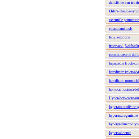
deficiëntie van tetr
Ehlers-Danlos-syndr
essentiële pentosurie
ethanolaminosis
fenylketonurie
fructose-1,6-difosfat
gecombineerde defici
hepatische fructokin
hereditaire fructose-
hereditaire orootacid
homocarnosinasedefi
Hyper-beta-carnosi
hyperammoniëmie ty
hyperandrogenisme d
hyperprolinemie typ
hypervalinemie