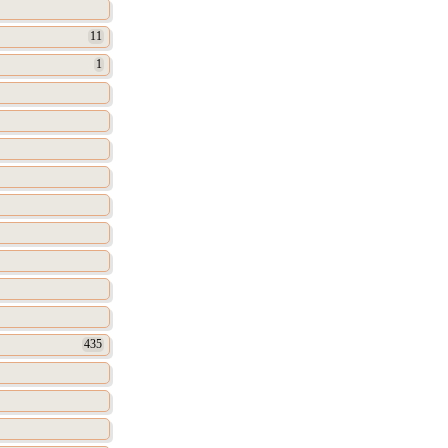
11
1
435