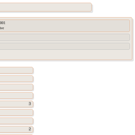
001
ive
3
2