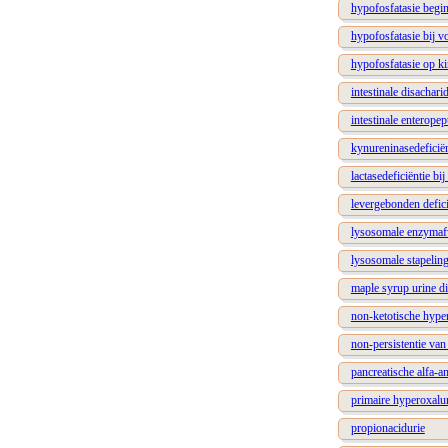
hypofosfatasie begin
hypofosfatasie bij 
hypofosfatasie op ki
intestinale disachari
intestinale enteropep
kynureninasedeficiën
lactasedeficiëntie b
levergebonden defic
lysosomale enzymaf
lysosomale stapeling
maple syrup urine d
non-ketotische hyper
non-persistentie van 
pancreatische alfa-a
primaire hyperoxalu
propionacidurie