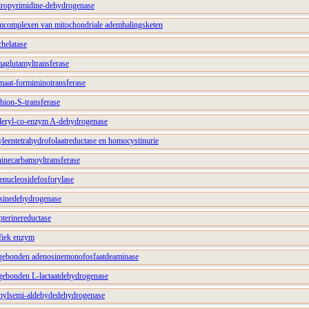
ydropyrimidine-dehydrogenase
ymcomplexen van mitochondriale ademhalingsketen
chelatase
maglutamyltransferase
amaat-formiminotransferase
thion-S-transferase
valeryl-co-enzym A-dehydrogenase
yleentetrahydrofolaatreductase en homocystinurie
thinecarbamoyltransferase
nenucleosidefosforylase
cosinedehydrogenase
pterinereductase
ifiek enzym
ergebonden adenosinemonofosfaatdeaminase
ergebonden L-lactaatdehydrogenase
cinylsemi-aldehydedehydrogenase