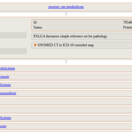
stoornis van metabolisme
|
Id
78548
Status
Primit
PALGA thesaurus simple reference set for pathology
SNOMED CT to ICD-10 extended map
|
deficiëntie
cinurie
ficiëntie
zuuracidurie
ficiëntie
droom