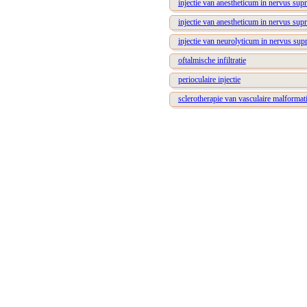
injectie van anestheticum in nervus supr
injectie van anestheticum in nervus supr
injectie van neurolyticum in nervus supr
oftalmische infiltratie
perioculaire injectie
sclerotherapie van vasculaire malformati