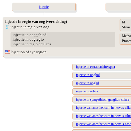
injectie
|
injectie in regio van oog (verrichting)
Id
injectie in regio van oog
Status
injectie in ooggebied
Metho
injectie in oogregio
Proced
injectie in regio ocularis
Injection of eye region
injectie in extraoculaire spier
injectie in oogbol
injectie in ooglid
injectie in orbita
injectie in sympathisch ganglion ciliare
injectie van anestheticum in nervus cilia
injectie van anestheticum in nervus ethm
injectie van anestheticum in nervus nasoc