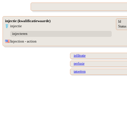
injectie (kwalificatiewaarde)
Id
injectie
Status
injecteren
Injection - action
infiltratie
perfusie
tatoeëren