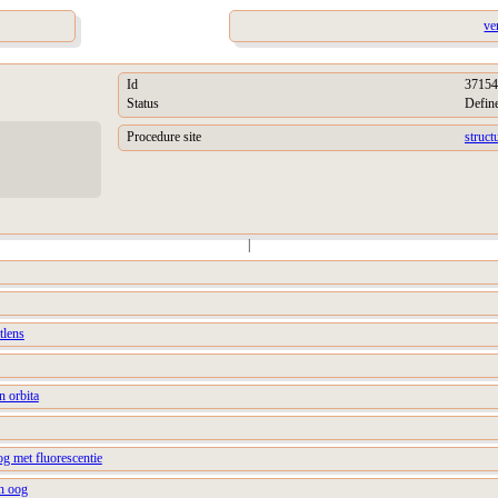
ve
Id
37154
Status
Defin
Procedure site
struct
|
tlens
n orbita
g met fluorescentie
an oog