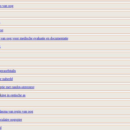
io van oog
n
est
e van oog voor medische evaluatie en documentatie
k
raorbitalis
or nabeeld
ptie met randot-stereotest
king in optische as
plasma van regio van oog
oculaire oogspier
l