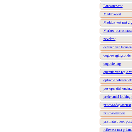
Lancaster-test
Maddox-test
Maddox-test met 2 g
Marlow-occlusietest
neveltest
oefenen van fronsen
oogbewegingsonder
oogoefening
operatie van regio v
optische coherentie
postoperatief onder
preferential looking 
prisma-adaptatietest
prismacovertest
prismatest voor post
reflextest met prism