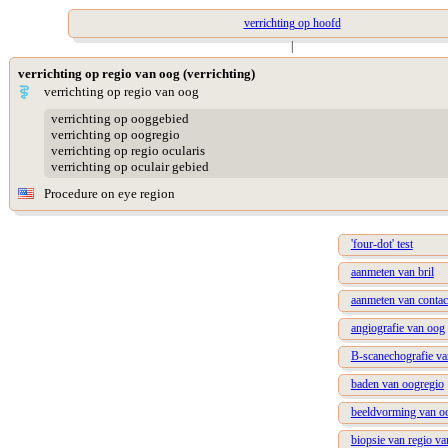
verrichting op hoofd
|
verrichting op regio van oog (verrichting)
verrichting op regio van oog
verrichting op ooggebied
verrichting op oogregio
verrichting op regio ocularis
verrichting op oculair gebied
Procedure on eye region
'four-dot' test
aanmeten van bril
aanmeten van contac
angiografie van oog
B-scanechografie va
baden van oogregio
beeldvorming van oo
biopsie van regio v