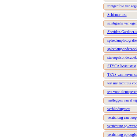
röntgenfoto van reg
Schirmer-test
scintigrafie van oge
Sheridan-Gardiner-t
spleetlampfotografi
spleetlamponderzoe
stereopsisonderzoek
STYCAR-visustest
TENS van nervus sup
test met lichtflits vo
test voor diepteperce
vastleggen van afwij
verblindingstest
verrichting aan neo
verrichting op extra
verrichting op oogbo