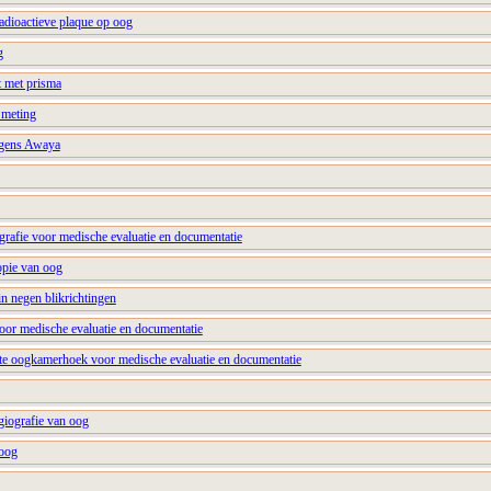
adioactieve plaque op oog
g
st met prisma
 meting
olgens Awaya
ografie voor medische evaluatie en documentatie
opie van oog
in negen blikrichtingen
voor medische evaluatie en documentatie
ste oogkamerhoek voor medische evaluatie en documentatie
iografie van oog
 oog