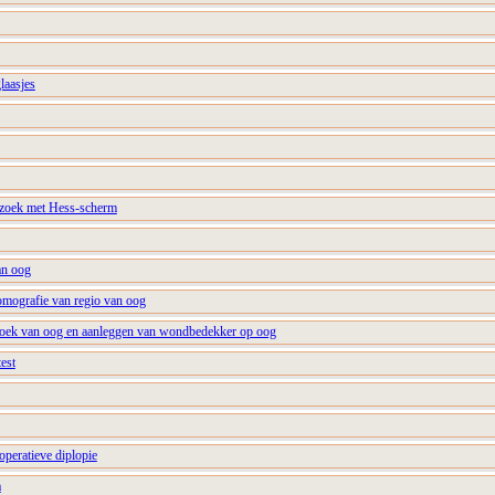
laasjes
zoek met Hess-scherm
an oog
tomografie van regio van oog
zoek van oog en aanleggen van wondbedekker op oog
test
operatieve diplopie
a