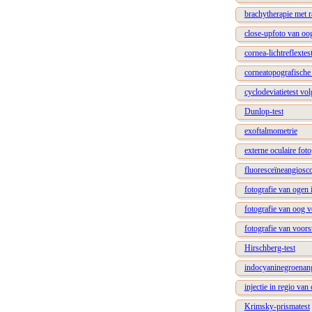
brachytherapie met r
close-upfoto van oo
cornea-lichtreflexte
corneatopografische
cyclodeviatietest v
Dunlop-test
exoftalmometrie
externe oculaire fot
fluoresceïneangiosc
fotografie van ogen 
fotografie van oog 
fotografie van voor
Hirschberg-test
indocyaninegroenang
injectie in regio van
Krimsky-prismatest