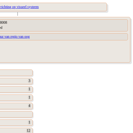
rrichting op visueel systeem
|
8008
ed
uur van regio van oog
3
1
1
4
1
12