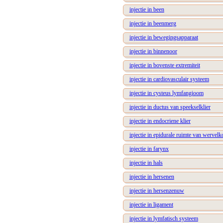
injectie in been
injectie in beenmerg
injectie in bewegingsapparaat
injectie in binnenoor
injectie in bovenste extremiteit
injectie in cardiovasculair systeem
injectie in cysteus lymfangioom
injectie in ductus van speekselklier
injectie in endocriene klier
injectie in epidurale ruimte van wervel
injectie in farynx
injectie in hals
injectie in hersenen
injectie in hersenzenuw
injectie in ligament
injectie in lymfatisch systeem