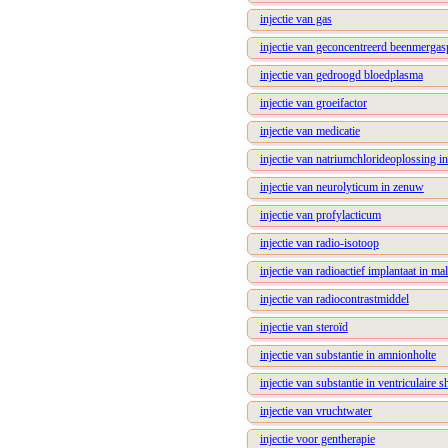
injectie van gas
injectie van geconcentreerd beenmergasp
injectie van gedroogd bloedplasma
injectie van groeifactor
injectie van medicatie
injectie van natriumchlorideoplossing 
injectie van neurolyticum in zenuw
injectie van profylacticum
injectie van radio-isotoop
injectie van radioactief implantaat in 
injectie van radiocontrastmiddel
injectie van steroïd
injectie van substantie in amnionholte
injectie van substantie in ventriculaire s
injectie van vruchtwater
injectie voor gentherapie