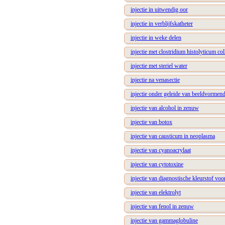
injectie in uitwendig oor
injectie in verblijfskatheter
injectie in weke delen
injectie met clostridium histolyticum co
injectie met steriel water
injectie na venasectie
injectie onder geleide van beeldvormend
injectie van alcohol in zenuw
injectie van botox
injectie van causticum in neoplasma
injectie van cyanoacrylaat
injectie van cytotoxine
injectie van diagnostische kleurstof vo
injectie van elektrolyt
injectie van fenol in zenuw
injectie van gammaglobuline