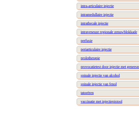
intra-articulaire injectie
intramedullaire injectie
intrathecale injectie
intraveneuze regionale zenuwblokkade
perfusie
periarticulaire injectie
prolotherapie
provocatietest door injectie met genees
spinale injectie van alcohol
spinale injectie van fenol
tatoeëren
vaccinatie met injectiepistool