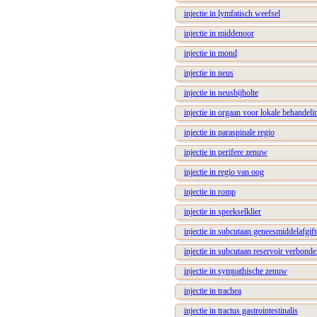
injectie in lymfatisch weefsel
injectie in middenoor
injectie in mond
injectie in neus
injectie in neusbijholte
injectie in orgaan voor lokale behandeli
injectie in paraspinale regio
injectie in perifere zenuw
injectie in regio van oog
injectie in romp
injectie in speekselklier
injectie in subcutaan geneesmiddelafgif
injectie in subcutaan reservoir verbon
injectie in sympathische zenuw
injectie in trachea
injectie in tractus gastrointestinalis