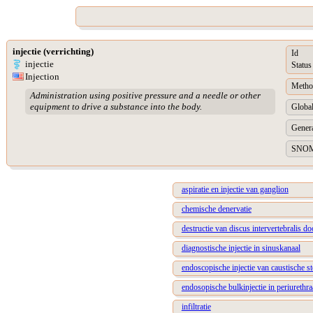
injectie (verrichting)
Id
injectie
Status
Injection
Metho
Administration using positive pressure and a needle or other
equipment to drive a substance into the body.
Global
Genera
SNOM
aspiratie en injectie van ganglion
chemische denervatie
destructie van discus intervertebralis doo
diagnostische injectie in sinuskanaal
endoscopische injectie van caustische st
endosopische bulkinjectie in periurethra
infiltratie