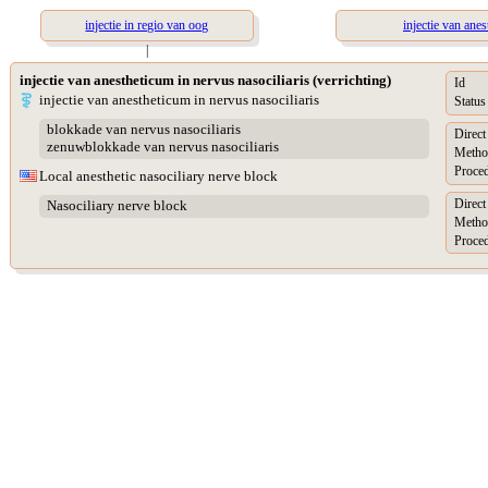
injectie in regio van oog
injectie van ane
|
injectie van anestheticum in nervus nasociliaris (verrichting)
Id
injectie van anestheticum in nervus nasociliaris
Status
blokkade van nervus nasociliaris
Direct
zenuwblokkade van nervus nasociliaris
Metho
Proced
Local anesthetic nasociliary nerve block
Direct
Nasociliary nerve block
Metho
Proced