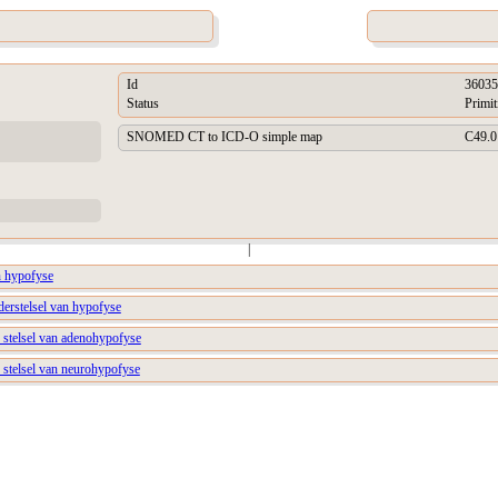
Id
36035
Status
Primit
SNOMED CT to ICD-O simple map
C49.0
|
n hypofyse
derstelsel van hypofyse
e stelsel van adenohypofyse
e stelsel van neurohypofyse