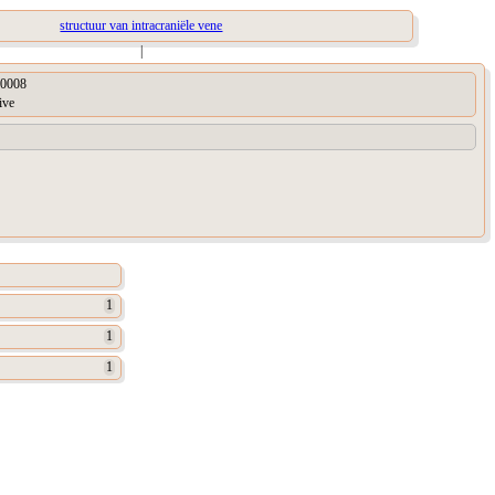
structuur van intracraniële vene
|
0008
ive
1
1
1