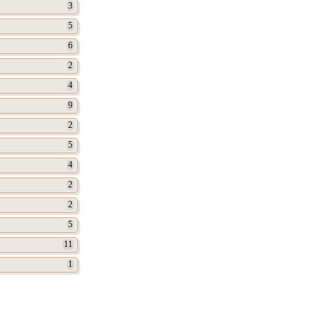
3
5
6
2
4
9
2
5
4
2
2
5
11
1