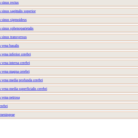
n sinus rectus
 sinus sagittalis superior
n sinus sigmoideus
n sinus sphenoparietalis
n sinus transversus
n vena basalis
 vena inferior cerebri
 vena interna cerebri
n vena magna cerebri
n vena media profunda cerebri
n vena media superficialis cerebri
n vena petrosa
erebri
 meningeae