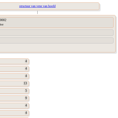
structuur van vene van hoofd
|
0002
ive
4
4
4
13
5
9
4
4