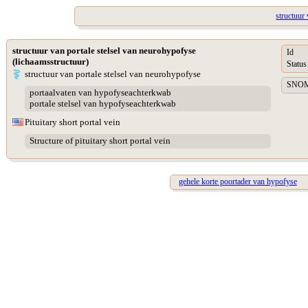
structuur
structuur van portale stelsel van neurohypofyse
Id
(lichaamsstructuur)
Status
structuur van portale stelsel van neurohypofyse
SNOME
portaalvaten van hypofyseachterkwab
portale stelsel van hypofyseachterkwab
Pituitary short portal vein
Structure of pituitary short portal vein
gehele korte poortader van hypofyse