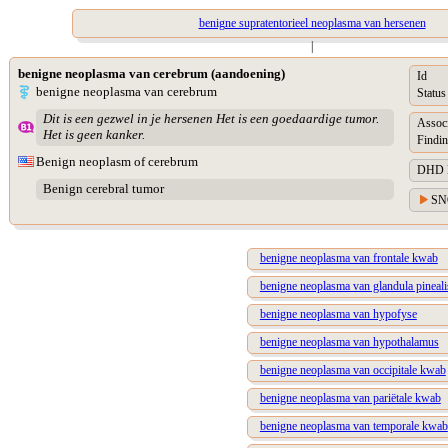
benigne supratentorieel neoplasma van hersenen
|
benigne neoplasma van cerebrum (aandoening)
Id
benigne neoplasma van cerebrum
Status
Dit is een gezwel in je hersenen Het is een goedaardige tumor.
Assoc
Het is geen kanker.
Findin
Benign neoplasm of cerebrum
DHD Di
Benign cerebral tumor
SN
benigne neoplasma van frontale kwab
benigne neoplasma van glandula pineali
benigne neoplasma van hypofyse
benigne neoplasma van hypothalamus
benigne neoplasma van occipitale kwab
benigne neoplasma van pariëtale kwab
benigne neoplasma van temporale kwab