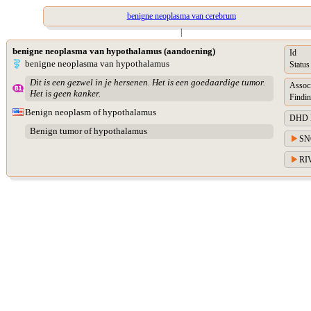
benigne neoplasma van cerebrum
|
benigne neoplasma van hypothalamus (aandoening)
Id
benigne neoplasma van hypothalamus
Status
Dit is een gezwel in je hersenen. Het is een goedaardige tumor.
Assoc
Het is geen kanker.
Findin
Benign neoplasm of hypothalamus
DHD Di
Benign tumor of hypothalamus
SN
RIV