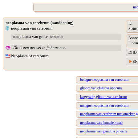
ne
neoplasma van cerebrum (aandoening)
Id
neoplasma van cerebrum
Status
neoplasma van grote hersenen
Assoc
Findin
Dit is een gezwel in je hersenen.
DHD Di
Neoplasm of cerebrum
SN
benigne neoplasma van cerebrum
glioom van chiasma opticum
laaggradig glioom van cerebrum
maligne neoplasma van cerebrum
neoplasma van cerebrum met onzeker g
neoplasma van frontale kwab
neoplasma van glandula pinealis