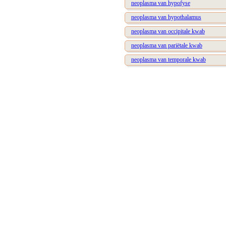
neoplasma van hypofyse
neoplasma van hypothalamus
neoplasma van occipitale kwab
neoplasma van pariëtale kwab
neoplasma van temporale kwab