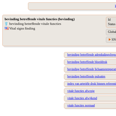
bevinding betreffende vitale functies (bevinding)
Id
bevinding betreffende vitale functies
Status
Vital signs finding
Global
SN
bevinding betreffende ademhalingsfrequ
bevinding betreffende bloeddruk
bevinding betreffende lichaamstemperat
bevinding betreffende pulsaties
index van arteriële druk binnen referent
vitale functies afwezig
vitale functies afwijkend
vitale functies normaal