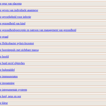
e geur van placenta
de geven van individuele anamnese
e gevoeligheid voor infectie
de gezondheid van kind
de gezondheidsperceptie en patroon van management van gezondheid
de graad
e Helicobacter pylori-fecestest
de hoestimpuls met zichtbare massa
de hoofd
e huid en/of slijmvlies
de hulpmiddel
de immuunstatus
de inspanning
de integumentair systeem
e keel, neus en oor
e kleur