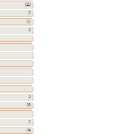
126
2
17
7
6
35
2
24