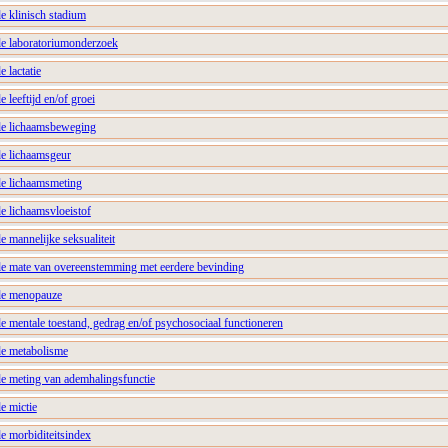
e klinisch stadium
de laboratoriumonderzoek
 lactatie
 leeftijd en/of groei
de lichaamsbeweging
de lichaamsgeur
de lichaamsmeting
e lichaamsvloeistof
e mannelijke seksualiteit
de mate van overeenstemming met eerdere bevinding
nde menopauze
e mentale toestand, gedrag en/of psychosociaal functioneren
de metabolisme
de meting van ademhalingsfunctie
e mictie
e morbiditeitsindex