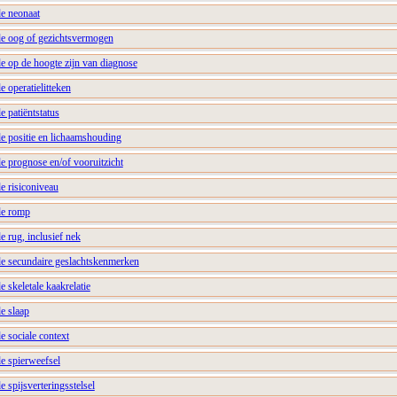
de neonaat
de oog of gezichtsvermogen
e op de hoogte zijn van diagnose
e operatielitteken
e patiëntstatus
de positie en lichaamshouding
e prognose en/of vooruitzicht
e risiconiveau
de romp
e rug, inclusief nek
de secundaire geslachtskenmerken
 skeletale kaakrelatie
e slaap
e sociale context
e spierweefsel
e spijsverteringsstelsel