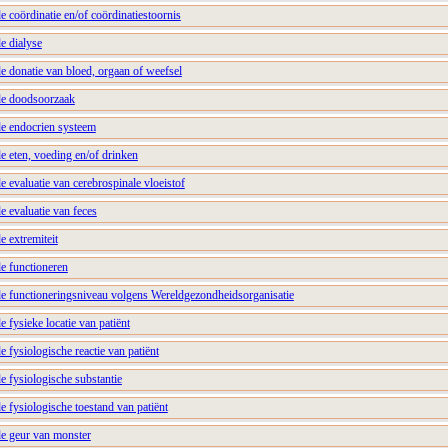
e coördinatie en/of coördinatiestoornis
e dialyse
e donatie van bloed, orgaan of weefsel
de doodsoorzaak
de endocrien systeem
e eten, voeding en/of drinken
e evaluatie van cerebrospinale vloeistof
e evaluatie van feces
e extremiteit
e functioneren
de functioneringsniveau volgens Wereldgezondheidsorganisatie
e fysieke locatie van patiënt
e fysiologische reactie van patiënt
e fysiologische substantie
e fysiologische toestand van patiënt
de geur van monster