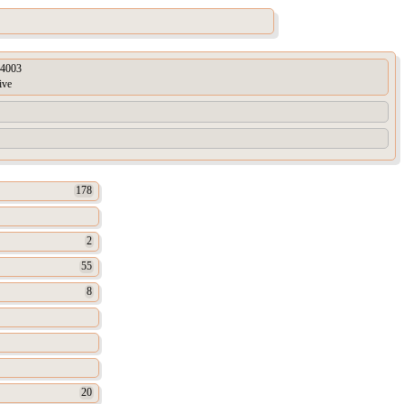
4003
ive
178
2
55
8
20