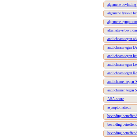
algemene bevinding 
algemene fysieke be
algemene symptoomb
alternatieve bevindi
antilichaam tegen a
antilichaam tegen D
antilichaam tegen h
antilichaam tegen Le
antilichaam tegen Re
antilichamen tegen '
antilichamen tegen
ASA-score
asymptomatisch
bevinding betreffend
bevinding betreffend
bevinding betreffen