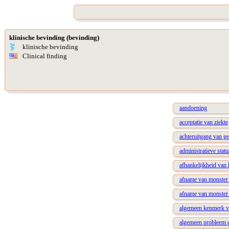
klinische bevinding (bevinding)
klinische bevinding
Clinical finding
aandoening
acceptatie van ziekte
achteruitgang van g
administratieve statu
afhankelijkheid van
afname van monster
afname van monster 
algemeen kenmerk va
algemeen probleem e