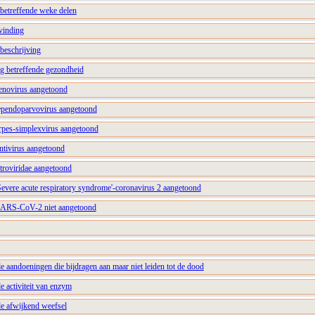
betreffende weke delen
vinding
eschrijving
ng betreffende gezondheid
denovirus aangetoond
ependoparvovirus aangetoond
erpes-simplexvirus aangetoond
ntivirus aangetoond
troviridae aangetoond
Severe acute respiratory syndrome'-coronavirus 2 aangetoond
 SARS-CoV-2 niet aangetoond
e aandoeningen die bijdragen aan maar niet leiden tot de dood
e activiteit van enzym
de afwijkend weefsel