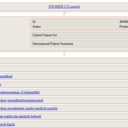
SNOMED CT-concept
|
Id
40468
Status
Primit
Global Patient Set
International Patient Summary
|
ezondheid
s
 hulpapparatuur of hulpmiddel
 door gezondheidszorgpersoneel
door zorgafnemer zonder medisch toezicht
n patiënt dat aandacht behoeft
n/of klacht