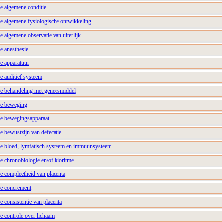
de algemene conditie
de algemene fysiologische ontwikkeling
e algemene observatie van uiterlijk
e anesthesie
de apparatuur
e auditief systeem
de behandeling met geneesmiddel
de beweging
de bewegingsapparaat
e bewustzijn van defecatie
de bloed, lymfatisch systeem en immuunsysteem
e chronobiologie en/of bioritme
de compleetheid van placenta
de concrement
e consistentie van placenta
e controle over lichaam