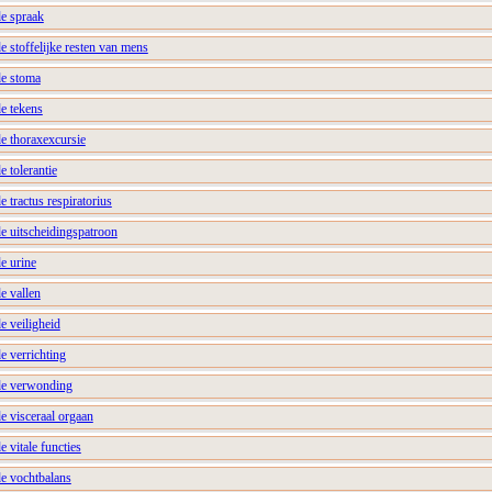
de spraak
e stoffelijke resten van mens
de stoma
e tekens
de thoraxexcursie
e tolerantie
 tractus respiratorius
e uitscheidingspatroon
e urine
e vallen
e veiligheid
e verrichting
de verwonding
e visceraal orgaan
 vitale functies
de vochtbalans