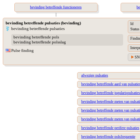
bevinding betreffende functioneren
be
|
bevinding betreffende pulsaties (bevinding)
Id
bevinding betreffende pulsaties
Status
bevinding betreffende pols
Findin
bevinding betreffende polsslag
Interp
Pulse finding
SN
afwezige pulsaties
bevinding betreffende aard van pulsatie
bevinding betreffende jugularispulsaties
bevinding betreffende meten van pulsati
bevinding betreffende meten van pulsati
bevinding betreffende meten van pulsat
bevinding betreffende perifere pulsaties
bevinding betreffende polsfrequentie