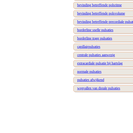
bevinding betreffende polsritme
bevinding betreffende polsvolume
bevinding betreffende precordiale pulsat
borderline snelle pulsaties
borderline trage pulsaties
capillairpulsaties
centrale pulsaties aanwezig
extracardiale pulsatie bij hartslag
normale pulsaties
pulsaties afwijkend
wegvallen van distale pulsaties