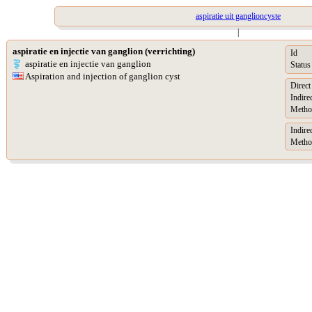
aspiratie uit ganglioncyste
|
aspiratie en injectie van ganglion (verrichting)
Id
aspiratie en injectie van ganglion
Status
Aspiration and injection of ganglion cyst
Direct
Indire
Metho
Indire
Metho