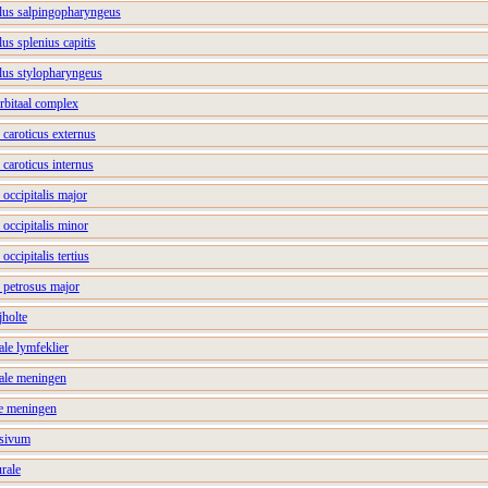
lus salpingopharyngeus
us splenius capitis
lus stylopharyngeus
rbitaal complex
 caroticus externus
 caroticus internus
 occipitalis major
 occipitalis minor
occipitalis tertius
 petrosus major
jholte
ale lymfeklier
tale meningen
le meningen
isivum
urale