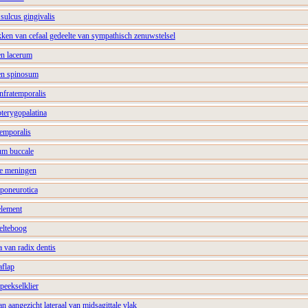
 sulcus gingivalis
kken van cefaal gedeelte van sympathisch zenuwstelsel
en lacerum
en spinosum
infratemporalis
pterygopalatina
temporalis
lum buccale
le meningen
aponeurotica
element
elteboog
a van radix dentis
aflap
speekselklier
an aangezicht lateraal van midsagittale vlak