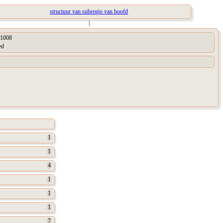
structuur van subregio van hoofd
|
1008
ed
1
1
4
1
1
1
7