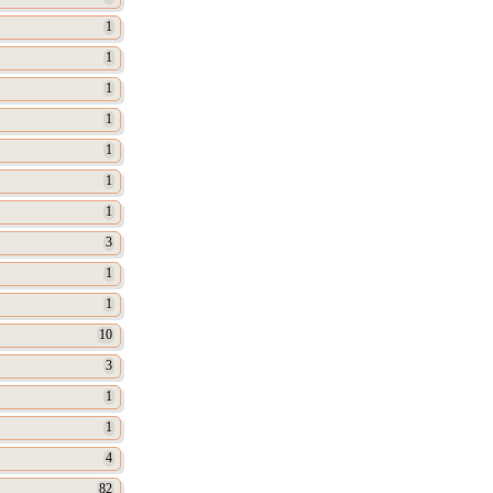
1
1
1
1
1
1
1
3
1
1
10
3
1
1
4
82