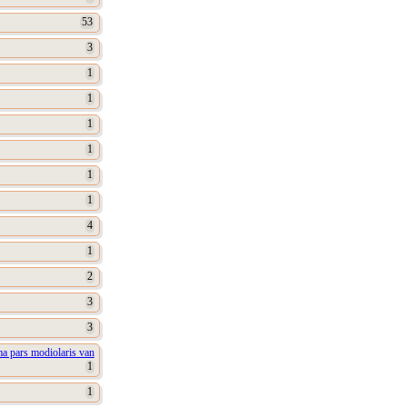
53
3
1
1
1
1
1
1
4
1
2
3
3
ma pars modiolaris van
1
1