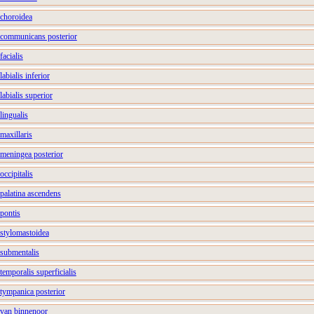
 choroidea
a communicans posterior
facialis
labialis inferior
labialis superior
 lingualis
 maxillaris
a meningea posterior
occipitalis
 palatina ascendens
 pontis
a stylomastoidea
a submentalis
 temporalis superficialis
a tympanica posterior
e van binnenoor