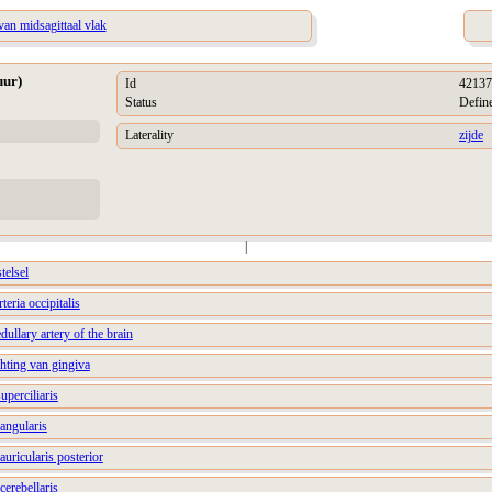
 van midsagittaal vlak
uur)
Id
42137
Status
Defin
Laterality
zijde
|
telsel
teria occipitalis
dullary artery of the brain
hting van gingiva
uperciliaris
 angularis
 auricularis posterior
cerebellaris