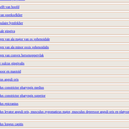
helft van hoofd
van speekselklier
ulaire lymfeklier
ale gingiva
gen van ala major van os sphenoidale
en van ala minor ossis sphenoidalis
gen van convex hersenoppervlak
e sulcus gingivalis
noor en mastoïd
us anguli oris
lus constrictor pharyngis medius
us constrictor pharyngis superior
lus epicranius
us levator anguli oris, musculus zygomaticus major, musculus depressor anguli oris en platys
us longus capitis