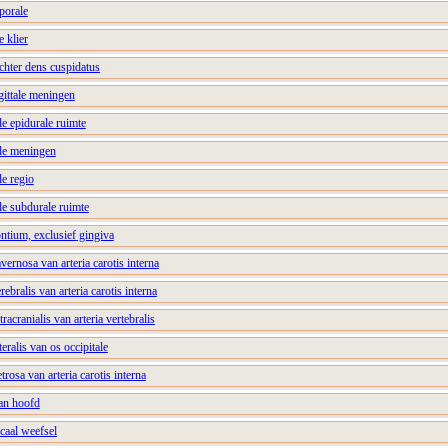
porale
e klier
achter dens cuspidatus
gittale meningen
le epidurale ruimte
ale meningen
le regio
ale subdurale ruimte
ntium, exclusief gingiva
vernosa van arteria carotis interna
rebralis van arteria carotis interna
tracranialis van arteria vertebralis
teralis van os occipitale
trosa van arteria carotis interna
van hoofd
icaal weefsel