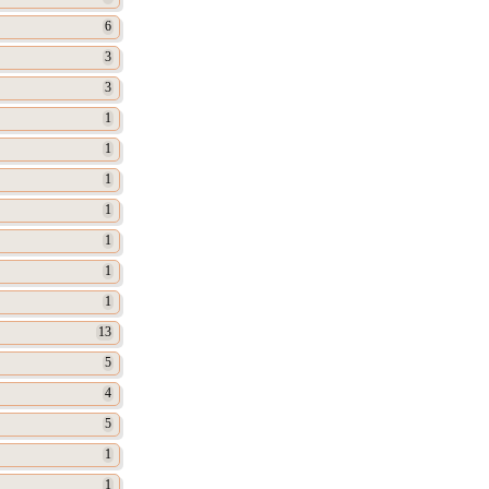
6
3
3
1
1
1
1
1
1
1
13
5
4
5
1
1