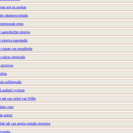
e van oog en oogkas
tio atlantooccipitalis
lotemporale regio
e aangehechte gingiva
e gingiva marginalis
le ruimte van mondholte
e sulcus gingivalis
 incisivus
sifon
ula sublingualis
l auditief systeem
e tak van cirkel van Willis
laire vene
le arterie
ale tak van arteria spinalis posterior
rontalis