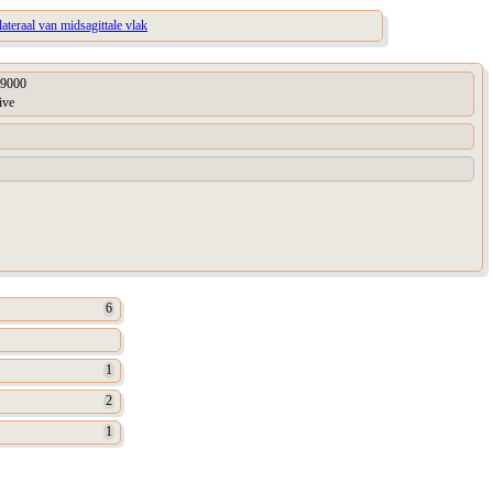
lateraal van midsagittale vlak
9000
ive
6
1
2
1