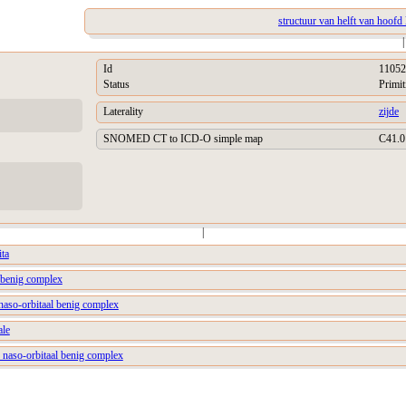
structuur van helft van hoofd 
|
Id
11052
Status
Primit
Laterality
zijde
SNOMED CT to ICD-O simple map
C41.0
|
ita
l benig complex
 naso-orbitaal benig complex
ale
r naso-orbitaal benig complex