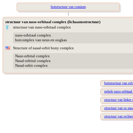
botstructuur van cranium
|
structuur van naso-orbitaal complex (lichaamsstructuur)
structuur van naso-orbitaal complex
naso-orbitaal complex
botcomplex van neus en oogkas
Structure of nasal-orbit bony complex
Naso-orbital complex
Nasal-orbital complex
Nasal-orbit complex
botstructuur van orb
gehele naso-orbitaa
structuur van linker
structuur van os nas
structuur van rechte