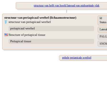
structuur van helft van hoofd lateraal van midsagittale vlak
|
structuur van periapicaal weefsel (lichaamsstructuur)
Id
structuur van periapicaal weefsel
Status
periapicaal weefsel
Lateral
Structure of periapical tissue
PALGA 
Periapical tissue
SNOME
gehele periapicale weefsel