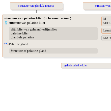
structuur van glandula mucosa
structuur van 
|
structuur van palatine klier (lichaamsstructuur)
Id
structuur van palatine klier
Status
slijmklier van gehemelteslijmvlies
Lateral
palatine klier
glandula palatina
SNOME
Palatine gland
Structure of palatine gland
gehele palatine klier