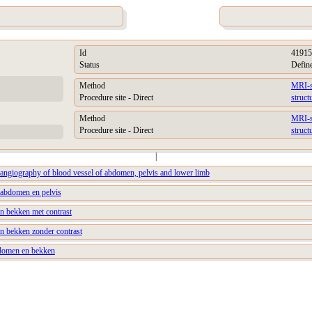
Id
41915
Status
Defin
Method
MRI-s
Procedure site - Direct
struc
Method
MRI-s
Procedure site - Direct
struc
|
angiography of blood vessel of abdomen, pelvis and lower limb
 abdomen en pelvis
 bekken met contrast
 bekken zonder contrast
domen en bekken