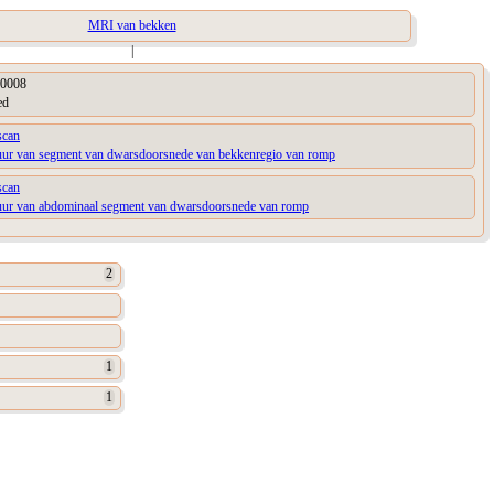
MRI van bekken
|
0008
ed
can
tuur van segment van dwarsdoorsnede van bekkenregio van romp
can
tuur van abdominaal segment van dwarsdoorsnede van romp
2
1
1