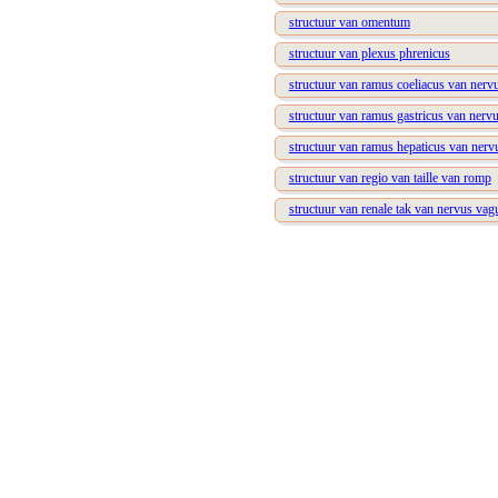
structuur van omentum
structuur van plexus phrenicus
structuur van ramus coeliacus van nerv
structuur van ramus gastricus van nervu
structuur van ramus hepaticus van nerv
structuur van regio van taille van romp
structuur van renale tak van nervus vag