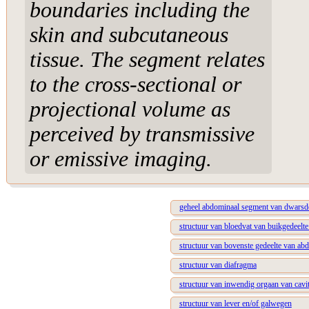
boundaries including the
skin and subcutaneous
tissue. The segment relates
to the cross-sectional or
projectional volume as
perceived by transmissive
or emissive imaging.
geheel abdominaal segment van dwars
structuur van bloedvat van buikgedeel
structuur van bovenste gedeelte van a
structuur van diafragma
structuur van inwendig orgaan van cavi
structuur van lever en/of galwegen