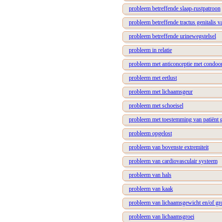
probleem betreffende slaap-rustpatroon
probleem betreffende tractus genitalis 
probleem betreffende urinewegstelsel
probleem in relatie
probleem met anticonceptie met condo
probleem met eetlust
probleem met lichaamsgeur
probleem met schoeisel
probleem met toestemming van patiënt g
probleem opgelost
probleem van bovenste extremiteit
probleem van cardiovasculair systeem
probleem van hals
probleem van kaak
probleem van lichaamsgewicht en/of gr
probleem van lichaamsgroei