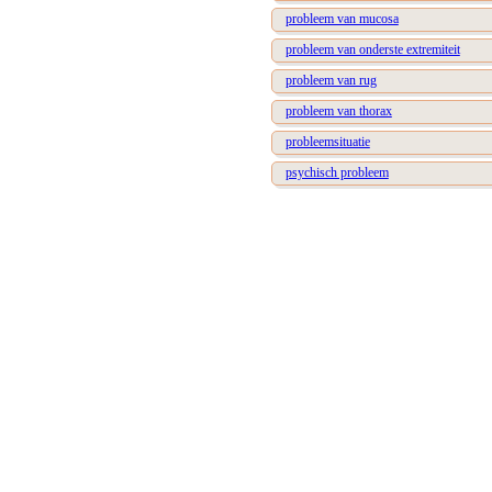
probleem van mucosa
probleem van onderste extremiteit
probleem van rug
probleem van thorax
probleemsituatie
psychisch probleem