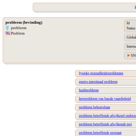
probleem (bevinding)
Id
probleem
Status
Problem
Global
Intern
SN
fysieke gezondheidsproblemen
gastro-intestinaal probleem
huidprobleem
leerprobleem van basale vaardigheid
probleem beheersbaar
probleem betreffende afwijkend onderz
probleem betreffende afwijkende test
probleem betreffende prostaat