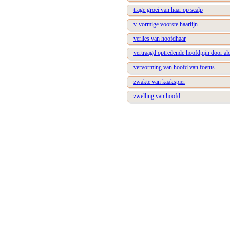
trage groei van haar op scalp
v-vormige voorste haarlijn
verlies van hoofdhaar
vertraagd optredende hoofdpijn door al
vervorming van hoofd van foetus
zwakte van kaakspier
zwelling van hoofd