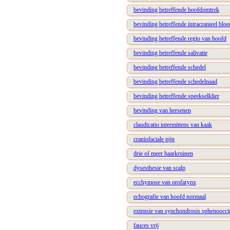
bevinding betreffende hoofdomtrek
bevinding betreffende intracranieel bloe
bevinding betreffende regio van hoofd
bevinding betreffende salivatie
bevinding betreffende schedel
bevinding betreffende schedelnaad
bevinding betreffende speekselklier
bevinding van hersenen
claudicatio intermittens van kaak
craniofaciale pijn
drie of meer haarkruinen
dysesthesie van scalp
ecchymose van orofarynx
echografie van hoofd normaal
extensie van synchondrosis sphenooccip
fauces vrij