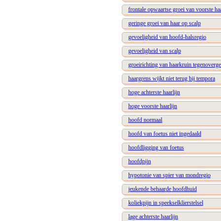
frontale opwaartse groei van voorste h
geringe groei van haar op scalp
gevoeligheid van hoofd-halsregio
gevoeligheid van scalp
groeirichting van haarkruin tegenoverge
haargrens wijkt niet terug bij tempora
hoge achterste haarlijn
hoge voorste haarlijn
hoofd normaal
hoofd van foetus niet ingedaald
hoofdligging van foetus
hoofdpijn
hypotonie van spier van mondregio
jeukende behaarde hoofdhuid
koliekpijn in speekselklierstelsel
lage achterste haarlijn