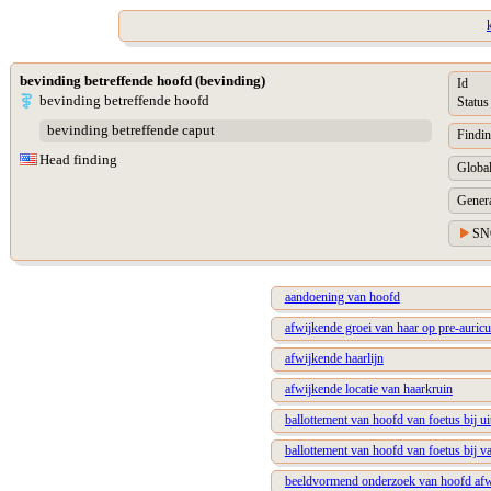
bevinding betreffende hoofd (bevinding)
Id
bevinding betreffende hoofd
Status
bevinding betreffende caput
Findin
Head finding
Global
Genera
SN
aandoening van hoofd
afwijkende groei van haar op pre-auricul
afwijkende haarlijn
afwijkende locatie van haarkruin
ballottement van hoofd van foetus bij 
ballottement van hoofd van foetus bij v
beeldvormend onderzoek van hoofd af