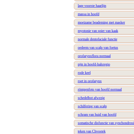
lage voorste haarlijn
massa in hoofd
moeizame beademing met masker
myotonie van spier van kaak
normale dentofaciale functie
oedeem van scalp van foetus
orofarynxflora normaal
pijn in hoofd-halsregio
rode keel
roet in orofarynx
röntgenfoto van hoofd normaal
schedelbot afwezig
schilfering van scalp
schram van huid van hoofd
somatische disfunctie van synchondrosi
teken van Chvostek