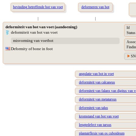
bevinding betreffende bot van voet
deformeren van bot
|
|
deformiteit van bot van voet (aandoening)
Id
deformiteit van bot van voet
Status
misvorming van voetbot
Assoc
Findin
Deformity of bone in foot
SN
angulatie van bot in voet
deformiteit van calcaneus
deformiteit van falanx van digitus van v
deformiteit van metatarsus
deformiteit van talus
kromstand van bot van voet
lengtedefect van tarsus
plantairflexie van os cuboideum