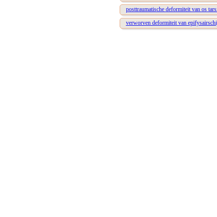
posttraumatische deformiteit van os tars
verworven deformiteit van epifysairschi