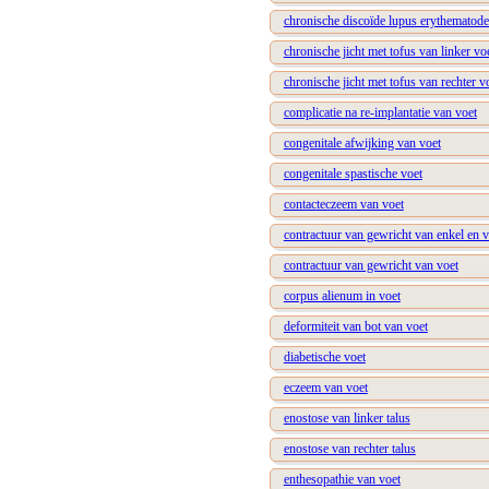
chronische discoïde lupus erythematode
chronische jicht met tofus van linker vo
chronische jicht met tofus van rechter v
complicatie na re-implantatie van voet
congenitale afwijking van voet
congenitale spastische voet
contacteczeem van voet
contractuur van gewricht van enkel en v
contractuur van gewricht van voet
corpus alienum in voet
deformiteit van bot van voet
diabetische voet
eczeem van voet
enostose van linker talus
enostose van rechter talus
enthesopathie van voet