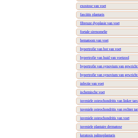
exostose van voet
fasciitis plantaris
fibreuze dysplasie van voet
foetale sirenomelie
hematoom van voet
hypertrofie van bot van voet
hypertrofie van huid van voetzool
hypertrofie van synovium van gewricht 
hypertrofie van synovium van gewricht 
infectie van voet
ischemische voet
juveniele osteochondritis van linker tar
juveniele osteochondritis van rechter ta
juveniele osteochondritis van voet
juveniele plantaire dermatose
keratosis palmoplantaris