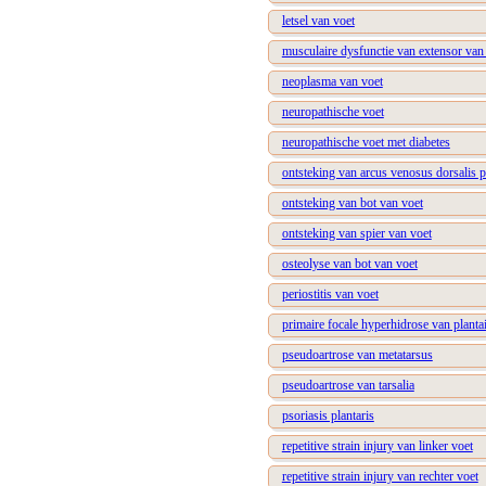
letsel van voet
musculaire dysfunctie van extensor van
neoplasma van voet
neuropathische voet
neuropathische voet met diabetes
ontsteking van arcus venosus dorsalis p
ontsteking van bot van voet
ontsteking van spier van voet
osteolyse van bot van voet
periostitis van voet
primaire focale hyperhidrose van plantai
pseudoartrose van metatarsus
pseudoartrose van tarsalia
psoriasis plantaris
repetitive strain injury van linker voet
repetitive strain injury van rechter voet