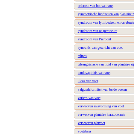
sclerose van bot van voet
symmetrische lividiteiten van plantaire 
syndroom van lymfoedeem en cerebrale 
syndroom van os peroneum
syndroom van Pierpont
synovitis van gewricht van voet
talipes
teleangiëctasie van huid van plantaire zi
tendovaginitis van voet
ulcus van voet
valgusdeformiteit van beide voeten
varices van voet
verworven misvorming van voet
verworven plantaire keratodermie
verworven platvoet
voetabces