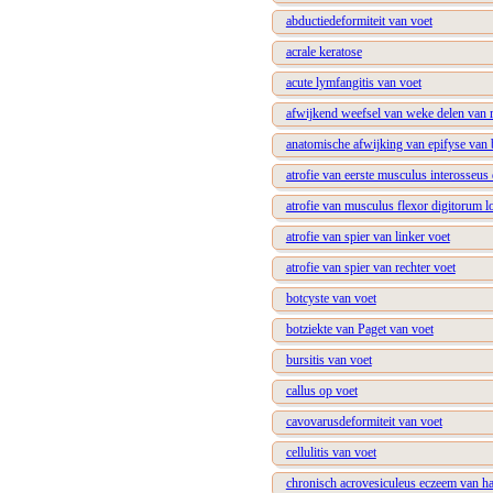
abductiedeformiteit van voet
acrale keratose
acute lymfangitis van voet
afwijkend weefsel van weke delen van r
anatomische afwijking van epifyse van 
atrofie van eerste musculus interosseus 
atrofie van musculus flexor digitorum 
atrofie van spier van linker voet
atrofie van spier van rechter voet
botcyste van voet
botziekte van Paget van voet
bursitis van voet
callus op voet
cavovarusdeformiteit van voet
cellulitis van voet
chronisch acrovesiculeus eczeem van h