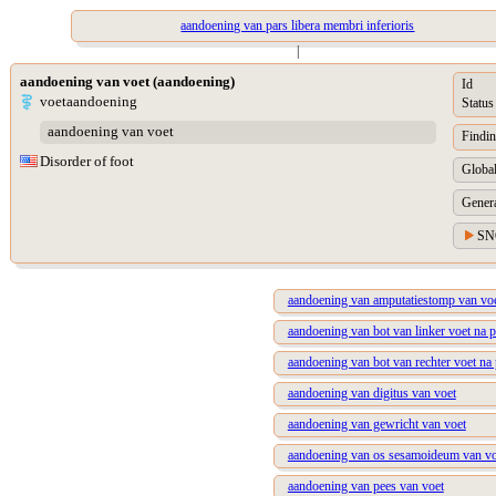
aandoening van pars libera membri inferioris
|
aandoening van voet (aandoening)
Id
voetaandoening
Status
aandoening van voet
Findin
Disorder of foot
Global
Genera
SN
aandoening van amputatiestomp van vo
aandoening van bot van linker voet na p
aandoening van bot van rechter voet na 
aandoening van digitus van voet
aandoening van gewricht van voet
aandoening van os sesamoideum van vo
aandoening van pees van voet