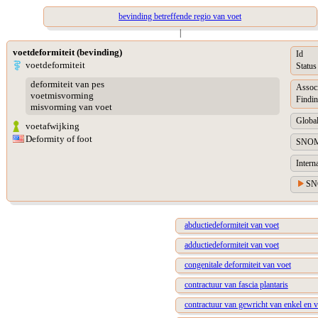
bevinding betreffende regio van voet
|
voetdeformiteit (bevinding)
Id
voetdeformiteit
Status
deformiteit van pes
Assoc
voetmisvorming
Findin
misvorming van voet
Global
voetafwijking
Deformity of foot
SNOM
Intern
SN
abductiedeformiteit van voet
adductiedeformiteit van voet
congenitale deformiteit van voet
contractuur van fascia plantaris
contractuur van gewricht van enkel en v