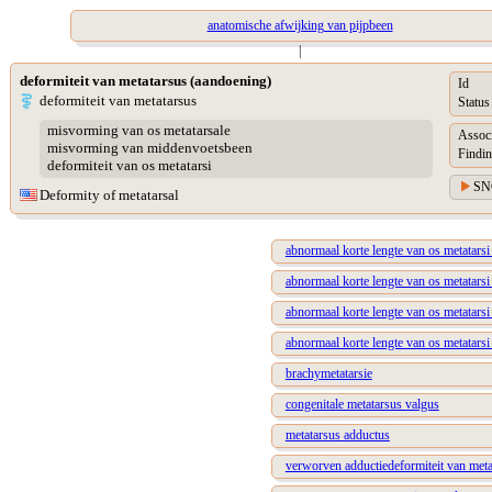
anatomische afwijking van pijpbeen
|
deformiteit van metatarsus (aandoening)
Id
deformiteit van metatarsus
Status
misvorming van os metatarsale
Assoc
misvorming van middenvoetsbeen
Findin
deformiteit van os metatarsi
SN
Deformity of metatarsal
abnormaal korte lengte van os metatarsi 
abnormaal korte lengte van os metatarsi 
abnormaal korte lengte van os metatarsi
abnormaal korte lengte van os metatars
brachymetatarsie
congenitale metatarsus valgus
metatarsus adductus
verworven adductiedeformiteit van meta