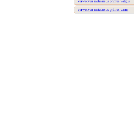
verworven metatarsus primus valgus
verworven metatarsus primus varus