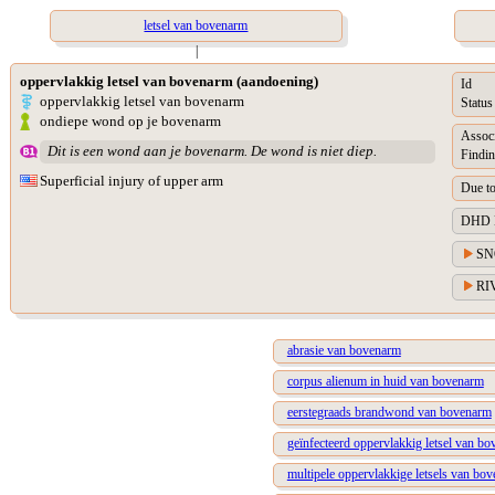
letsel van bovenarm
|
oppervlakkig letsel van bovenarm (aandoening)
Id
oppervlakkig letsel van bovenarm
Status
ondiepe wond op je bovenarm
Assoc
Dit is een wond aan je bovenarm. De wond is niet diep.
Findin
Superficial injury of upper arm
Due t
DHD Di
SN
RIV
abrasie van bovenarm
corpus alienum in huid van bovenarm
eerstegraads brandwond van bovenarm
geïnfecteerd oppervlakkig letsel van b
multipele oppervlakkige letsels van bo