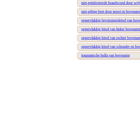
niet-geïnfecteerde brandwond door wrij
niet-giftige beet door insect in bovenar
oppervlakkig bevriezingsletsel van bo
oppervlakkig letsel van linker bovenar
oppervlakkig letsel van rechter bovena
oppervlakkig letsel van schouder en b
traumatische bulla van bovenarm