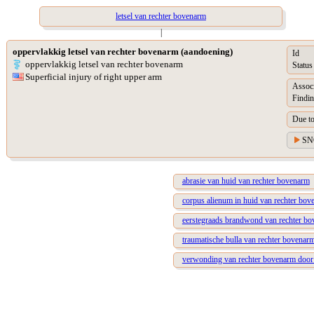
letsel van rechter bovenarm
|
oppervlakkig letsel van rechter bovenarm (aandoening)
Id
oppervlakkig letsel van rechter bovenarm
Status
Superficial injury of right upper arm
Assoc
Findin
Due t
SN
abrasie van huid van rechter bovenarm
corpus alienum in huid van rechter bo
eerstegraads brandwond van rechter b
traumatische bulla van rechter bovenar
verwonding van rechter bovenarm door ni