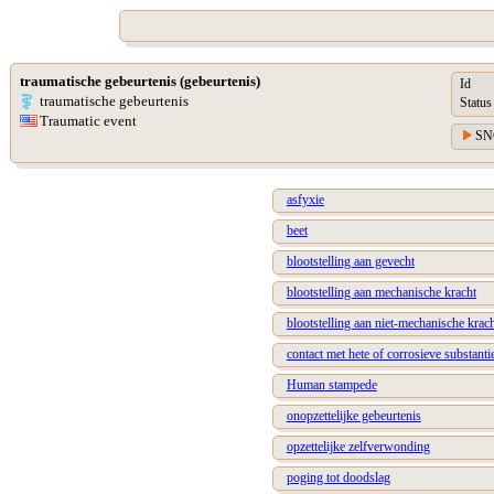
traumatische gebeurtenis (gebeurtenis)
Id
traumatische gebeurtenis
Status
Traumatic event
SN
asfyxie
beet
blootstelling aan gevecht
blootstelling aan mechanische kracht
blootstelling aan niet-mechanische krac
contact met hete of corrosieve substanti
Human stampede
onopzettelijke gebeurtenis
opzettelijke zelfverwonding
poging tot doodslag