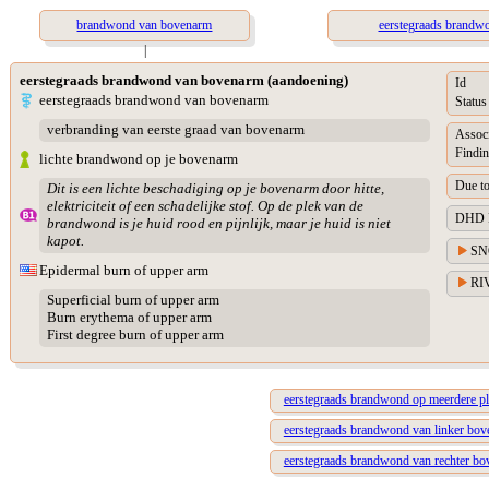
brandwond van bovenarm
eerstegraads brandwo
|
eerstegraads brandwond van bovenarm (aandoening)
Id
eerstegraads brandwond van bovenarm
Status
verbranding van eerste graad van bovenarm
Assoc
Findin
lichte brandwond op je bovenarm
Due t
Dit is een lichte beschadiging op je bovenarm door hitte,
elektriciteit of een schadelijke stof. Op de plek van de
DHD Di
brandwond is je huid rood en pijnlijk, maar je huid is niet
kapot.
SN
Epidermal burn of upper arm
RIV
Superficial burn of upper arm
Burn erythema of upper arm
First degree burn of upper arm
eerstegraads brandwond op meerdere p
eerstegraads brandwond van linker bo
eerstegraads brandwond van rechter b