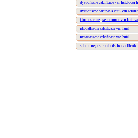
dystrofische calcificatie van huid door
dystrofische calcinosis cutis van scrot
fibro-osseuze pseudotumor van huid va
idiopathische calcificatie van huid
metastatische calcificatie van huid
subcutane posttrombotische calcificatie