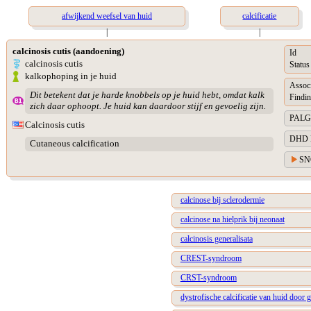
afwijkend weefsel van huid
calcificatie
|
|
calcinosis cutis (aandoening)
Id
calcinosis cutis
Status
kalkophoping in je huid
Assoc
Dit betekent dat je harde knobbels op je huid hebt, omdat kalk
Findin
zich daar ophoopt. Je huid kan daardoor stijf en gevoelig zijn.
PALGA 
Calcinosis cutis
DHD Di
Cutaneous calcification
SN
calcinose bij sclerodermie
calcinose na hielprik bij neonaat
calcinosis generalisata
CREST-syndroom
CRST-syndroom
dystrofische calcificatie van huid door g