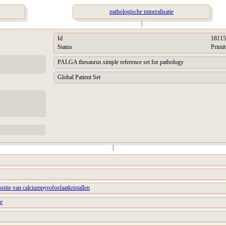
pathologische mineralisatie
|
Id
18115
Status
Primit
PALGA thesaurus simple reference set for pathology
Global Patient Set
|
ositie van calciumpyrofosfaatkristallen
se