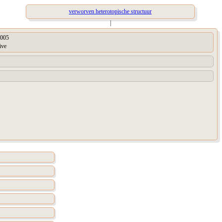
verworven heterotopische structuur
|
005
ive