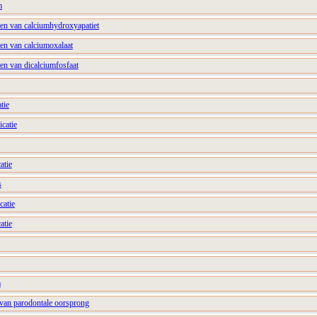
m
llen van calciumhydroxyapatiet
llen van calciumoxalaat
len van dicalciumfosfaat
tie
icatie
atie
s
catie
atie
m
 van parodontale oorsprong