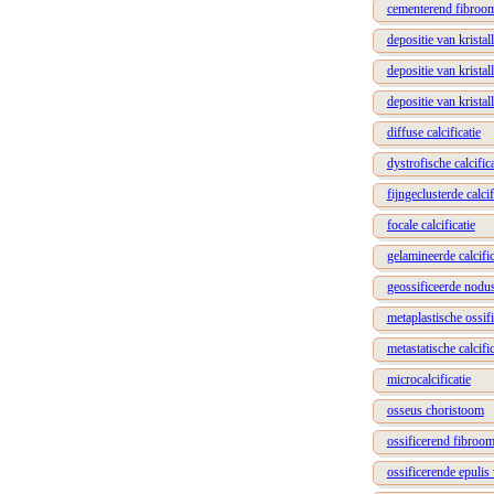
cementerend fibroo
depositie van krista
depositie van krista
depositie van kristal
diffuse calcificatie
dystrofische calcifica
fijngeclusterde calcif
focale calcificatie
gelamineerde calcific
geossificeerde nodu
metaplastische ossifi
metastatische calcific
microcalcificatie
osseus choristoom
ossificerend fibroo
ossificerende epulis