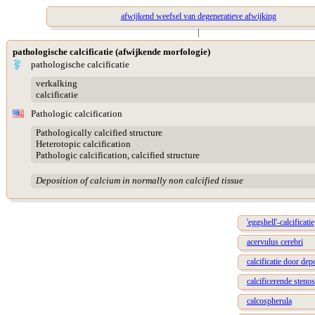
afwijkend weefsel van degeneratieve afwijking
|
pathologische calcificatie (afwijkende morfologie)
pathologische calcificatie
verkalking
calcificatie
Pathologic calcification
Pathologically calcified structure
Heterotopic calcification
Pathologic calcification, calcified structure
Deposition of calcium in normally non calcified tissue
'eggshell'-calcificatie
acervulus cerebri
calcificatie door dep
calcificerende steno
calcospherula