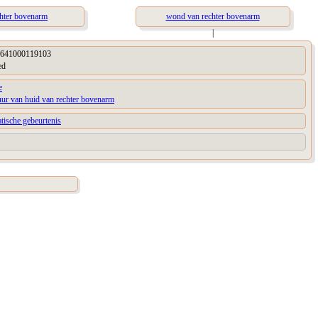
chter bovenarm
wond van rechter bovenarm
|
641000119103
ed
e
uur van huid van rechter bovenarm
tische gebeurtenis