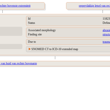
echter bovenste extremiteit
oppervlakkig letsel van re
|
|
Id
11823
Status
Defin
Associated morphology
abrasi
Finding site
struct
Due to
trauma
SNOMED CT to ICD-10 extended map
|
e van huid van rechter bovenarm