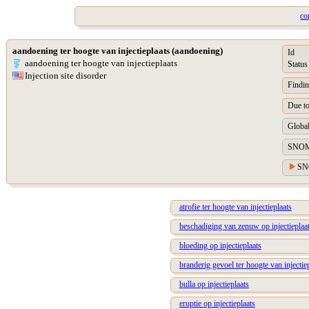
co
aandoening ter hoogte van injectieplaats (aandoening)
Id
aandoening ter hoogte van injectieplaats
Status
Injection site disorder
Findin
Due t
Global
SNOM
SN
atrofie ter hoogte van injectieplaats
beschadiging van zenuw op injectieplaa
bloeding op injectieplaats
branderig gevoel ter hoogte van injectie
bulla op injectieplaats
eruptie op injectieplaats