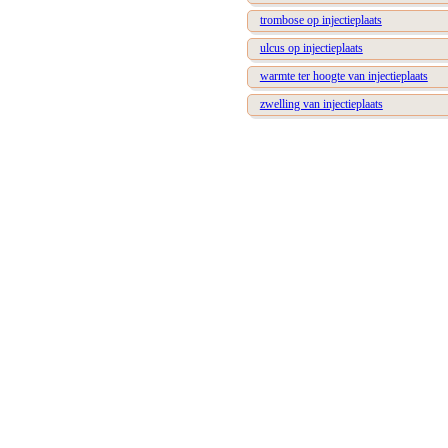
trombose op injectieplaats
ulcus op injectieplaats
warmte ter hoogte van injectieplaats
zwelling van injectieplaats