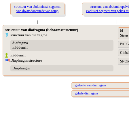
structuur van abdominaal segment
structuur van abdominopelv
van dwarsdoorsnede van romp
exclusief segment van pelvis m
|
|
structuur van diafragma (lichaamsstructuur)
Id
structuur van diafragma
Status
diafragma
PALGA 
middenrif
Global
middenrif
Diaphragm structure
SNOME
Diaphragm
gedeelte van diafragma
gehele diafragma