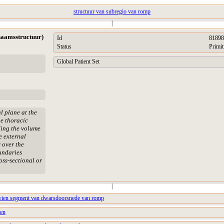
structuur van subregio van romp
|
haamsstructuur)
Id
81898
Status
Primit
Global Patient Set
l plane at the
he thoracic
uding the volume
e external
 over the
undaries
oss-sectional or
|
vien segment van dwarsdoorsnede van romp
men