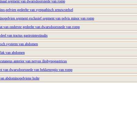
minaal segment van dwarsdoorsnede van romp
ino-pelvien gedeelte van sympathisch zenuwstelsel
inopelvien segment exclusief segment van pelvis minor van romp
vat van onderste gedeelte van dwarsdoorsnede van romp
 deel van tractus gastrointestinalis
tisch systeem van abdomen
vlak van abdomen
cutaneus anterior van nervus iliohypogastricus
ent van dwarsdoorsnede van bekkenregio van romp
van abdominopelviene holte