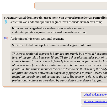
structuur van abdominopelvien segment van dwarsdoorsnede van romp (lic
structuur van abdominopelvien segment van dwarsdoorsnede van romp
buik- en bekkengedeelte van dwarsdoorsnede van romp
abdominopelvien segment van dwarsdoorsnede van romp
Abdominopelvic cross-sectional segment
Structure of abdominopelvic cross-sectional segment of trunk
This cross-sectional segment is bounded superiorly by a virtual horizonta
level of the junction between T8 and T9 (and thus also includes part of t
volume below this level); and inferiorly it extends to the perineum, incl
of the true and false pelvic cavities and part but not necessarily the entir
genitalia. The volume includes the entire transverse thickness of the body
longitudinal extent between the superior (upper) and inferior (lower) bo
including the skin and subcutaneous tissue. The segment relates to the cr
projectional volume as perceived by transmissive or emissive imaging.
geheel abdominopel
structuur van abdo