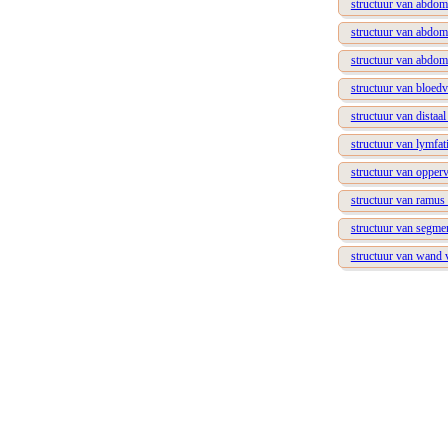
structuur van abdo
structuur van abdom
structuur van abdom
structuur van bloed
structuur van distaal
structuur van lymfa
structuur van opper
structuur van ramus 
structuur van segm
structuur van wand 