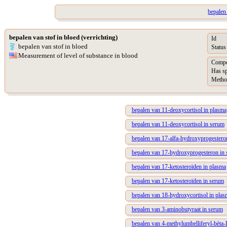
bepalen
bepalen van stof in bloed (verrichting)
Id
bepalen van stof in bloed
Status
Measurement of level of substance in blood
Compo
Has s
Metho
bepalen van 11-deoxycortisol in plasma
bepalen van 11-deoxycortisol in serum
bepalen van 17-alfa-hydroxyprogestero
bepalen van 17-hydroxyprogesteron in
bepalen van 17-ketosteroïden in plasma
bepalen van 17-ketosteroïden in serum
bepalen van 18-hydroxycortisol in plas
bepalen van 3-aminobutyraat in serum
bepalen van 4-methylumbelliferyl-bèta-