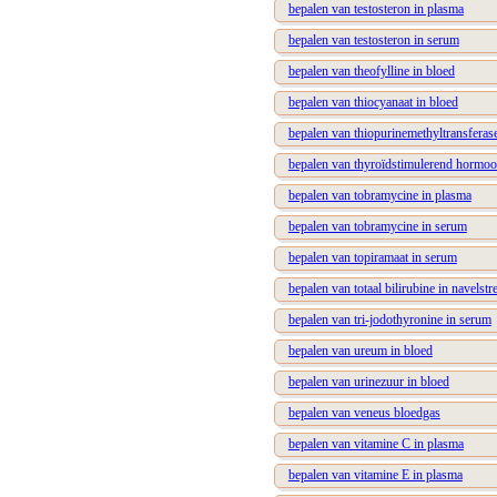
bepalen van testosteron in plasma
bepalen van testosteron in serum
bepalen van theofylline in bloed
bepalen van thiocyanaat in bloed
bepalen van thiopurinemethyltransferase
bepalen van thyroïdstimulerend hormoo
bepalen van tobramycine in plasma
bepalen van tobramycine in serum
bepalen van topiramaat in serum
bepalen van totaal bilirubine in navelst
bepalen van tri-jodothyronine in serum
bepalen van ureum in bloed
bepalen van urinezuur in bloed
bepalen van veneus bloedgas
bepalen van vitamine C in plasma
bepalen van vitamine E in plasma