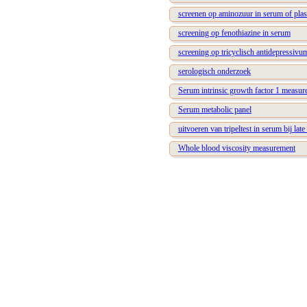
screenen op aminozuur in serum of pla
screening op fenothiazine in serum
screening op tricyclisch antidepressivu
serologisch onderzoek
Serum intrinsic growth factor 1 measu
Serum metabolic panel
uitvoeren van tripeltest in serum bij la
Whole blood viscosity measurement