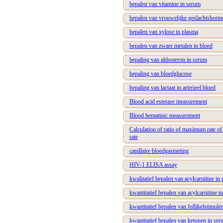
bepalen van vitamine in serum
bepalen van vrouwelijke geslachtshorm
bepalen van xylose in plasma
bepalen van zware metalen in bloed
bepaling van aldosteron in serum
bepaling van bloedglucose
bepaling van lactaat in arterieel bloed
Blood acid esterase measurement
Blood hematinic measurement
Calculation of ratio of maximum rate of 
rate
capillaire bloedgasmeting
HIV-1 ELISA assay
kwalitatief bepalen van acylcarnitine in
kwantitatief bepalen van acylcarnitine i
kwantitatief bepalen van follikelstimul
kwantitatief bepalen van ketonen in se