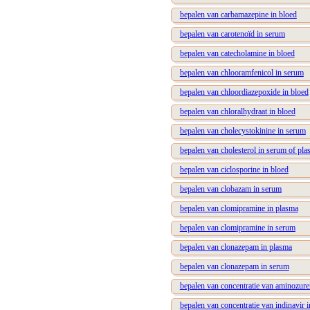
bepalen van carbamazepine in bloed
bepalen van carotenoïd in serum
bepalen van catecholamine in bloed
bepalen van chlooramfenicol in serum
bepalen van chloordiazepoxide in bloed
bepalen van chloralhydraat in bloed
bepalen van cholecystokinine in serum
bepalen van cholesterol in serum of pl
bepalen van ciclosporine in bloed
bepalen van clobazam in serum
bepalen van clomipramine in plasma
bepalen van clomipramine in serum
bepalen van clonazepam in plasma
bepalen van clonazepam in serum
bepalen van concentratie van aminozure
bepalen van concentratie van indinavir 