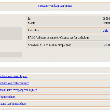
structuur van laag van bijnier
|
Id
68594
Status
Primit
Laterality
zijde
PALGA thesaurus simple reference set for pathology
SNOMED CT to ICD-O simple map
C74.0
|
schors van linker bijnier
schors van rechter bijnier
omedullaire overgang van bijnier
 bijnierschors
e zone van bijnierschors