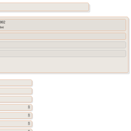
002
ive
1
1
1