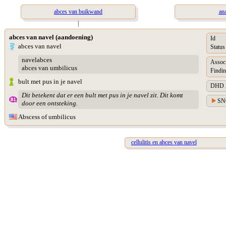
abces van buikwand
an
|
abces van navel (aandoening)
Id
abces van navel
Status
navelabces
Assoc
abces van umbilicus
Findin
bult met pus in je navel
DHD Di
Dit betekent dat er een bult met pus in je navel zit. Dit komt
SN
door een ontsteking.
Abscess of umbilicus
cellulitis en abces van navel