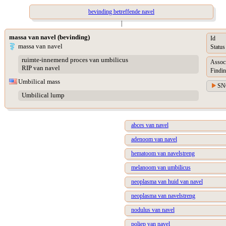
bevinding betreffende navel
|
massa van navel (bevinding)
Id
massa van navel
Status
ruimte-innemend proces van umbilicus
Assoc
RIP van navel
Findin
Umbilical mass
SN
Umbilical lump
abces van navel
adenoom van navel
hematoom van navelstreng
melanoom van umbilicus
neoplasma van huid van navel
neoplasma van navelstreng
nodulus van navel
poliep van navel