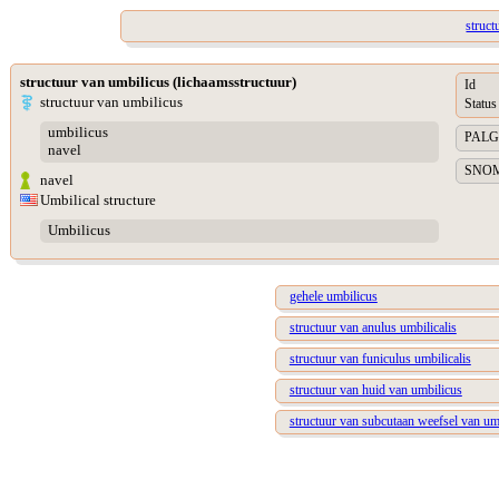
struct
structuur van umbilicus (lichaamsstructuur)
Id
structuur van umbilicus
Status
umbilicus
PALGA 
navel
SNOME
navel
Umbilical structure
Umbilicus
gehele umbilicus
structuur van anulus umbilicalis
structuur van funiculus umbilicalis
structuur van huid van umbilicus
structuur van subcutaan weefsel van um