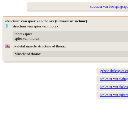
structuur van bewegingsapp
|
structuur van spier van thorax (lichaamsstructuur)
structuur van spier van thorax
thoraxspier
spier van thorax
Skeletal muscle structure of thorax
Muscle of thorax
gehele skeletspier v
structuur van diafr
structuur van skelet
structuur van spier 