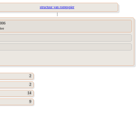
structuur van rompspier
|
006
ive
2
2
14
9