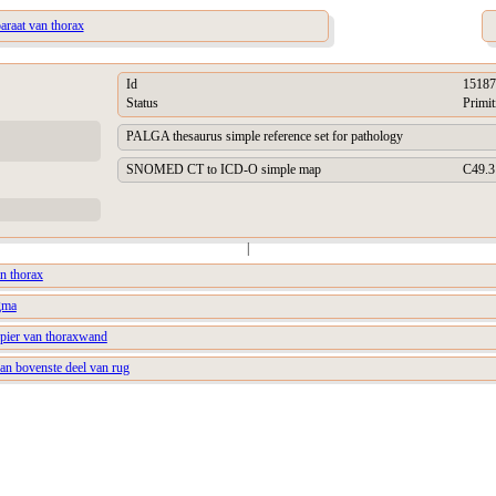
araat van thorax
Id
15187
Status
Primit
PALGA thesaurus simple reference set for pathology
SNOMED CT to ICD-O simple map
C49.3
|
an thorax
agma
spier van thoraxwand
van bovenste deel van rug