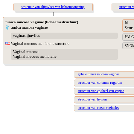
structuur van slijmvlies van lichaamsopening
structuur 
|
tunica mucosa vaginae (lichaamsstructuur)
Id
tunica mucosa vaginae
Status
vaginaslijmvlies
PALGA 
Vaginal mucous membrane structure
SNOME
Vaginal mucosa
Vaginal mucous membrane
gehele tunica mucosa vaginae
structuur van columna rugarum
structuur van epitheel van vagina
structuur van hymen
structuur van rugae vaginales