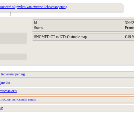
socieerd slijmvlies van externe lichaamsopening
|
Id
30462
Status
Primit
SNOMED CT to ICD-O simple map
C49.9
|
an lichaamsopening
ijmvlies
 mucosa oris
 mucosa van canalis analis
ae