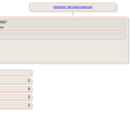
structuur van tunica mucosa
|
9007
ive
5
9
3
5