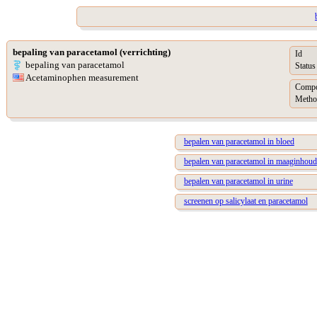
bepaling van paracetamol (verrichting)
Id
bepaling van paracetamol
Status
Acetaminophen measurement
Compo
Metho
bepalen van paracetamol in bloed
bepalen van paracetamol in maaginhoud
bepalen van paracetamol in urine
screenen op salicylaat en paracetamol